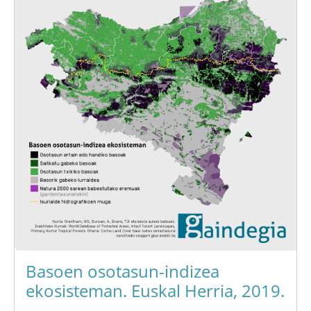
Basoen osotasun-indizea
ekosisteman. Euskal Herria, 2019.