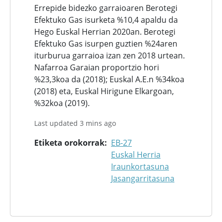
Errepide bidezko garraioaren Berotegi
Efektuko Gas isurketa %10,4 apaldu da
Hego Euskal Herrian 2020an. Berotegi
Efektuko Gas isurpen guztien %24aren
iturburua garraioa izan zen 2018 urtean.
Nafarroa Garaian proportzio hori
%23,3koa da (2018); Euskal A.E.n %34koa
(2018) eta, Euskal Hirigune Elkargoan,
%32koa (2019).
Last updated 3 mins ago
Etiketa orokorrak
EB-27
Euskal Herria
Iraunkortasuna
Jasangarritasuna