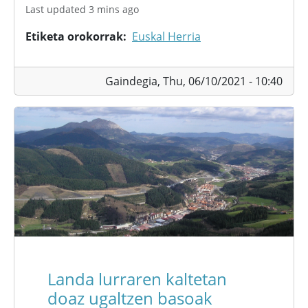
Last updated 3 mins ago
Etiketa orokorrak
Euskal Herria
Gaindegia,
Thu, 06/10/2021 - 10:40
Landa lurraren kaltetan
doaz ugaltzen basoak