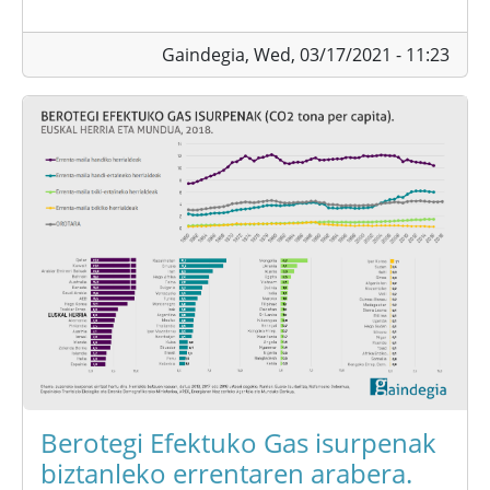
Gaindegia,
Wed, 03/17/2021 - 11:23
Berotegi Efektuko Gas isurpenak
biztanleko errentaren arabera.