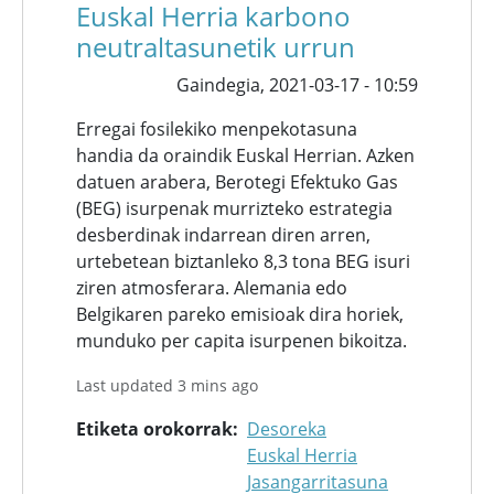
Euskal Herria karbono
neutraltasunetik urrun
Gaindegia,
2021-03-17 - 10:59
Erregai fosilekiko menpekotasuna
handia da oraindik Euskal Herrian. Azken
datuen arabera, Berotegi Efektuko Gas
(BEG) isurpenak murrizteko estrategia
desberdinak indarrean diren arren,
urtebetean biztanleko 8,3 tona BEG isuri
ziren atmosferara. Alemania edo
Belgikaren pareko emisioak dira horiek,
munduko per capita isurpenen bikoitza.
Last updated 3 mins ago
Etiketa orokorrak
Desoreka
Euskal Herria
Jasangarritasuna