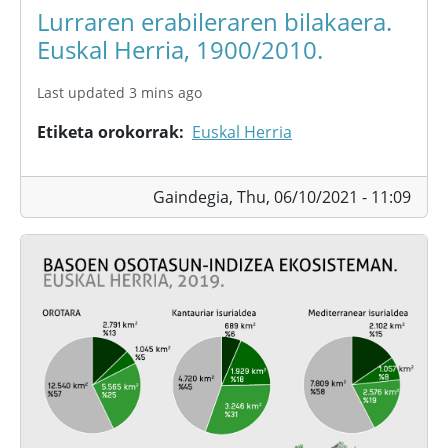
Lurraren erabileraren bilakaera.
Euskal Herria, 1900/2010.
Last updated 3 mins ago
Etiketa orokorrak
Euskal Herria
Gaindegia,
Thu, 06/10/2021 - 11:09