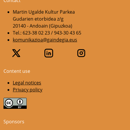
Contact
Martin Ugalde Kultur Parkea
Gudarien etorbidea z/g
20140 - Andoain (Gipuzkoa)
Tel.: 623-38 02 23 / 943-30 43 65
komunikazioa@gaindegia.eus
Content use
Legal notices
Privacy policy
Sponsors