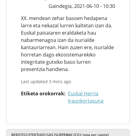
Gaindegia,
2021-06-10 - 10:30
XX. mendean zehar basoen hedapena
larre eta nekazal lurren kaltetan izan da.
Euskal paisaiaren eraldaketa hau
nabarmenagoa izan da isurialde
kantauriarrean. Hain zuzen ere, isurialde
horretan dago ekosistemarekiko
integritate gutxiko baso lurren
presentzia handiena.
Last updated 3 mins ago
Etiketa orokorrak
Euskal Herria
Iraunkortasuna