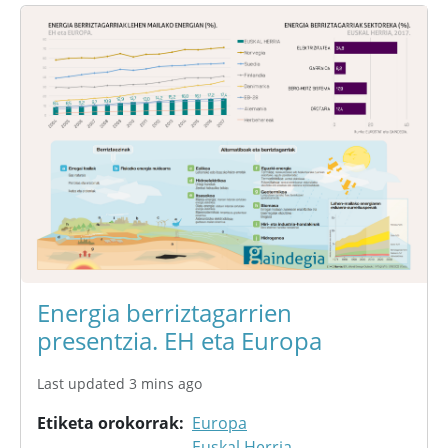
Energia berriztagarrien
presentzia. EH eta Europa
Last updated 3 mins ago
Etiketa orokorrak
Europa
Euskal Herria