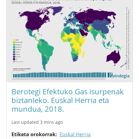
Berotegi Efektuko Gas isurpenak
biztanleko. Euskal Herria eta
mundua, 2018.
Last updated 3 mins ago
Etiketa orokorrak
Euskal Herria