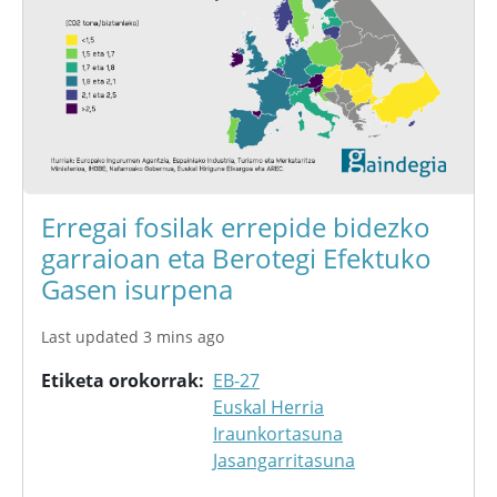
Erregai fosilak errepide bidezko
garraioan eta Berotegi Efektuko
Gasen isurpena
Last updated 3 mins ago
Etiketa orokorrak
EB-27
Euskal Herria
Iraunkortasuna
Jasangarritasuna