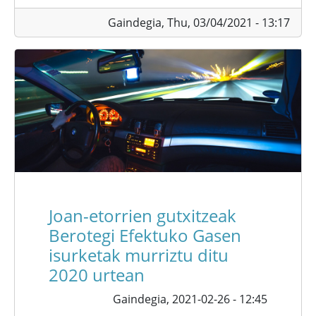
Gaindegia,
Thu, 03/04/2021 - 13:17
Joan-etorrien gutxitzeak
Berotegi Efektuko Gasen
isurketak murriztu ditu
2020 urtean
Gaindegia,
2021-02-26 - 12:45