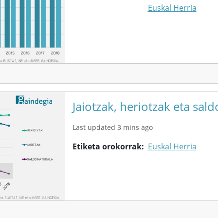
Euskal Herria
Jaiotzak, heriotzak eta sald
Last updated 3 mins ago
Etiketa orokorrak
Euskal Herria