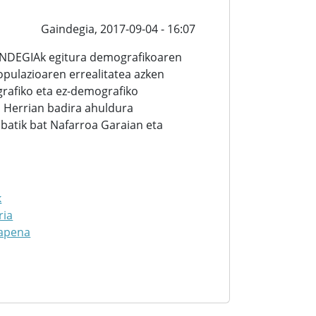
Gaindegia,
2017-09-04 - 16:07
AINDEGIAk egitura demografikoaren
opulazioaren errealitatea azken
afiko eta ez-demografiko
 Herrian badira ahuldura
batik bat Nafarroa Garaian eta
k
ria
rapena