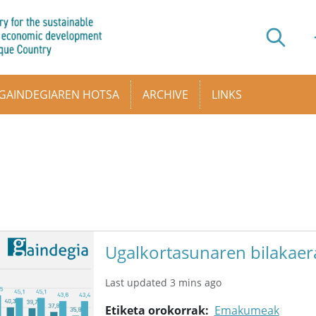
GAINDEGIAREN HOTSA
ARCHIVE
LINKS
Ugalkortasunaren bilakaer
Last updated 3 mins ago
Etiketa orokorrak
Emakumeak