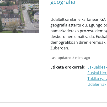
geografia
Udalbiltzarekin elkarlanean G
geografia aztertu du. Egungo p
hamarkadetako prozesu demogr
desberdinen emaitza da. Euskal
demografikoan diren eremuak, 
Zuberoan.
Last updated 3 mins ago
Etiketa orokorrak
Eskualdea
Euskal Her
Tokiko ga
Udalerriak