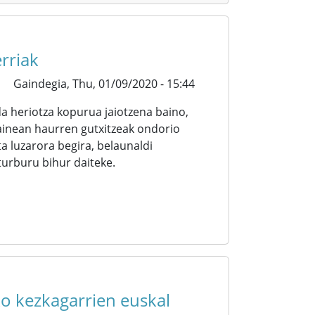
rriak
Gaindegia,
Thu, 01/09/2020 - 15:44
a heriotza kopurua jaiotzena baino,
tainean haurren gutxitzeak ondorio
a luzarora begira, belaunaldi
urburu bihur daiteke.
o kezkagarrien euskal