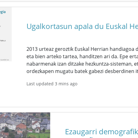
Ugalkortasun apala du Euskal He
2013 urteaz geroztik Euskal Herrian handiagoa d
eta bien arteko tartea, handitzen ari da. Epe er
nabarmenak izan ditzake hezkuntza-sisteman, et
ordezkapen mugatu batek gabezi desberdinen it
Last updated 3 mins ago
Ezaugarri demografik