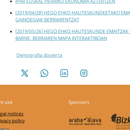
IPAR EUSKAL HERRIKO EKONOMIA AZTERTZEN
[2019/04/28] HEGO EHKO HAUTESKUNDEETAKO EMA
GAINDEGIAK BERRIARENTZAT
[2019/05/26] HEGO EHKO HAUTESKUNDE EMAITZAK
BARNE, BERRIAREN MAPA INTERAKTIBOAN
Demografia dosierra
nt use
Sponsors
gal notices
ivacy policy