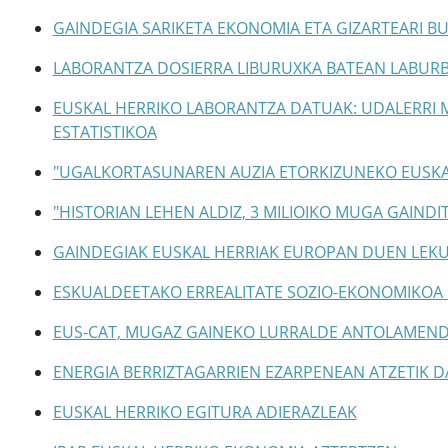
GAINDEGIA SARIKETA EKONOMIA ETA GIZARTEARI 
LABORANTZA DOSIERRA LIBURUXKA BATEAN LABUR
EUSKAL HERRIKO LABORANTZA DATUAK: UDALERRI M
ESTATISTIKOA
"UGALKORTASUNAREN AUZIA ETORKIZUNEKO EUSKA
"HISTORIAN LEHEN ALDIZ, 3 MILIOIKO MUGA GAIND
GAINDEGIAK EUSKAL HERRIAK EUROPAN DUEN LEK
ESKUALDEETAKO ERREALITATE SOZIO-EKONOMIKOA
EUS-CAT, MUGAZ GAINEKO LURRALDE ANTOLAMEND
ENERGIA BERRIZTAGARRIEN EZARPENEAN ATZETIK D
EUSKAL HERRIKO EGITURA ADIERAZLEAK