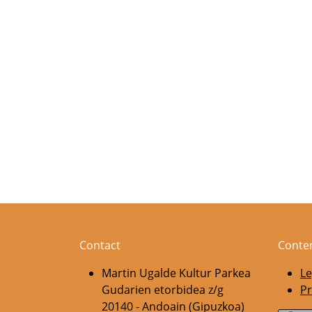
Contact
Conte
Martin Ugalde Kultur Parkea
Le
Gudarien etorbidea z/g
Pr
20140 - Andoain (Gipuzkoa)