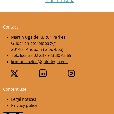
Iraunkortasuna
Contact
Martin Ugalde Kultur Parkea
Gudarien etorbidea z/g
20140 - Andoain (Gipuzkoa)
Tel.: 623-38 02 23 / 943-30 43 65
komunikazioa@gaindegia.eus
Content use
Legal notices
Privacy policy