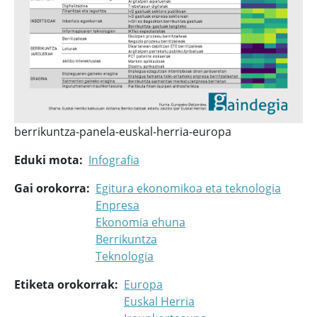
berrikuntza-panela-euskal-herria-europa
Eduki mota
Infografia
Gai orokorra
Egitura ekonomikoa eta teknologia
Enpresa
Ekonomia ehuna
Berrikuntza
Teknologia
Etiketa orokorrak
Europa
Euskal Herria