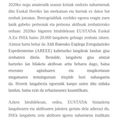
2020ko negu amaieratik osasun krisiak ondorio nabarmenak
ditu Euskal Herriko lan merkatuan eta iturriak ez datoz bat
zenbait joeratan. Berrogeialdiak ezohiko egoera eragin zuen
lanik gabeko pertsonak eta pertsona aktiboak zenbatzerako
orduan: 2020ko bigarren hiruhilekoan EUSTATek Euskal
A.En INEk baino 20.000 langabetu gehiago zenbatu zituen.
Aintzat hartu behar da
Aldi Baterako Enplegu Erregulazioko
Espedienteetan (ABEEE) kalteturiko langileak landun gisa
zenbatzen direla. Bestalde, langabetu gisa aintzat
hartzeko
lan bilaketa aktiboan aritu beharra dago, baina
etxeratze aginduaren eta mugikortasun
mugatuaren
testuinguruan irizpide hori nahasgarria
da.
Horrek langabezia egoeratik kanpo uzten ditu milaka
landun, baina ezin da zehaztasunez kuantifikatu.
Azken hiruhilekoan, ordea, EUSTATek biztanleria
langabearen eta aktiboaren jaitsiera gertatu dela adierazi du,
INEk langabetu zein aktiboen igoera nabarmena irudikatu