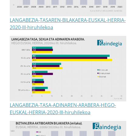
LANGABEZIA-TASAREN-BILAKAERA-EUSKAL-HERRIA-
2020-III-hiruhilekoa
LANGABEZIA-TASA-ADINAREN-ARABERA-HEGO-
EUSKAL-HERRIA-2020-III-hiruhilekoa