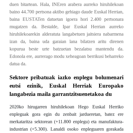
duen bitartean. Hala, INEren arabera aurreko hiruhilekoan
baino 44.700 pertsona aktibo gehiago daude Euskal Herrian,
baina EUSTATen datuetan igoera hori 2.400 pertsonara
mugatzen da. Bestalde, Ipar Euskal Herrian aurreko
hiruhilekoarekin alderatuta langabetuen jaitsiera nabarmena
izan da, baina uda garaian lana bilatzen aritu direnen
kopurua beste urte batzuetan bezalatsu mantendu da.
Edonola ere, aurrerago modu xeheagoan berrikusi beharreko
datua da.
Sektore pribatuak iazko enplegu bolumenari
eutsi ezinik, Euskal Herriak Europako
langabezia maila garrantzitsuenetakoa du
2020ko hirugarren hiruhilekoan Hego Euskal Herriko
enpleguak gora egin du zenbait jardueretan, batez ere
merkataritza sektorean (+11.800 enplegu) eta manufaktura-
industrian (+5.300). Lanaldi osoko enpleguaren gorakada