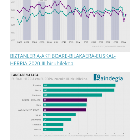
BIZTANLERIA-AKTIBOARE-BILAKAERA-EUSKAL-
HERRIA-2020-III-hiruhilekoa