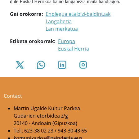
dute Euskal Herrikoa baino langabezia maila handiagoa.
Gai orokorra
Enplegua eta bizi-baldintzak
Langabezia
Lan merkatua
Etiketa orokorrak
Europa
Euskal Herria
Contact
Martin Ugalde Kultur Parkea
Gudarien etorbidea z/g
20140 - Andoain (Gipuzkoa)
Tel.: 623-38 02 23 / 943-30 43 65
komunikazioa@gaindegia.eus