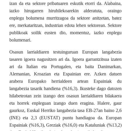
izan da eta sektore pribatuaren eskutik etorri da. Alabaina,
iazko hirugarren hiruhilekoarekin alderatuta, oraingo
enplegu bolumena murritzagoa da sektore anitzetan, batez
ere, merkataritzan, industrian edota lehen sektorean. Sektore
publikoak soilik eusten dio, momentuz, iazko enplegu
bolumenari.
Osasun larrialdiaren testuinguruan Europan langabezia
tasaren igoera nagusitzen ari da. Igoera garrantzitsua izaten
ari da Italian eta Portugalen, eta baita Danimarkan,
Alemanian, Kroazian eta Espainian ere. Azken datuen
arabera Europako herrialdeen artean Espainiak du
langabezia tasarik handiena (%16,3). Ikusteke dago datozen
hilabeteotan zein izango den osasun larrialdiaren bilakaera
eta horrek enpleguan izango duen eragina. Halere, gaur
gaurkoz, Euskal Herriko langabezia tasa EB-27an baino 2,6
(INE) eta 2,3 (EUSTAT) puntu handiagoa da. Europan
Espainiak (%16,3), Greziak (%16,0) eta Kataluniak (%13,2)