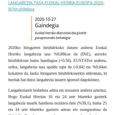
LANGABEZIA-TASA-EUSKAL-HERRIA-EUROPA-2020-
III-hiruhilekoa
2020-10-27
Gaindegia
Euskal Herriko ekonomia eta gizarte
garapenerako behategia
2020ko hirugarren hiruhilekoko datuen arabera Euskal
Herriko langabezia tasa %9,88koa da (INE), aurreko
hiruhilekoan baino handiagoa (+0,56). EUSTATen arabera,
ordea, langabezia tasa apaldu egin da (-0,84) eta %9,64an
kokatzen da. Iazko hirugarren hiruhilekoarekin alderatuta, bi
iturriak bat datoz langabezia tasaren igoerari dagokionez.
Langabeziaren hedadura adina eta sexuaren arabera aztertuz,
Hego Euskal Herrian 16 eta 24 urte bitarteko gazteek
langabezia tasarik handiena nozitzen dute (%39,1), baina 25
eta 34 urte bitarteko gazteen artean ere esanguratsua da