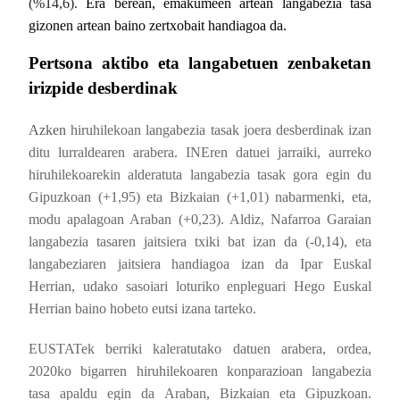
(%14,6).
Era berean, emakumeen artean langabezia tasa
gizonen artean baino zertxobait handiagoa da.
Pertsona aktibo eta langabetuen zenbaketan
irizpide desberdinak
Azken
hiruhilekoan langabezia tasak joera desberdinak izan
ditu lurraldearen arabera. INEren datuei jarraiki, aurreko
hiruhilekoarekin alderatuta langabezia tasak gora egin du
Gipuzkoan (+1,95) eta Bizkaian (+1,01) nabarmenki, eta,
modu apalagoan Araban (+0,23). Aldiz, Nafarroa Garaian
langabezia tasaren jaitsiera txiki bat izan da
(-0,14), eta
langabeziaren jaitsiera handiagoa izan da Ipar Euskal
Herrian, udako sasoiari loturiko enpleguari Hego Euskal
Herrian baino hobeto eutsi izana tarteko.
EUSTATek berriki kaleratutako datuen arabera, ordea,
2020ko bigarren hiruhilekoaren konparazioan langabezia
tasa apaldu egin da Araban, Bizkaian eta Gipuzkoan.