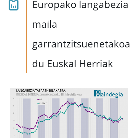
Europako langabezia
maila
garrantzitsuenetakoa
du Euskal Herriak