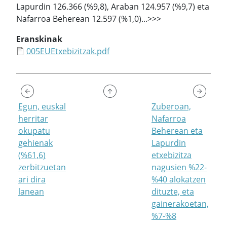
Lapurdin 126.366 (%9,8), Araban 124.957 (%9,7) eta
Nafarroa Beherean 12.597 (%1,0)...>>>
Eranskinak
005EUEtxebizitzak.pdf
Egun, euskal
Zuberoan,
herritar
Nafarroa
okupatu
Beherean eta
gehienak
Lapurdin
(%61,6)
etxebizitza
zerbitzuetan
nagusien %22-
ari dira
%40 alokatzen
lanean
dituzte, eta
gainerakoetan,
%7-%8