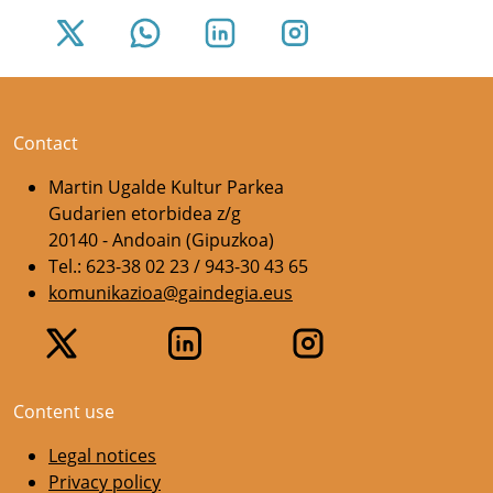
Contact
Martin Ugalde Kultur Parkea
Gudarien etorbidea z/g
20140 - Andoain (Gipuzkoa)
Tel.: 623-38 02 23 / 943-30 43 65
komunikazioa@gaindegia.eus
Content use
Legal notices
Privacy policy