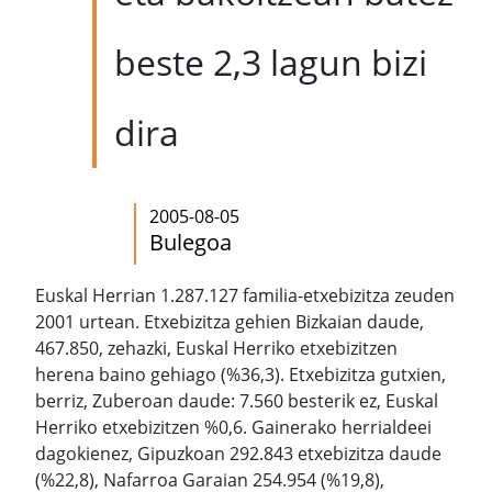
beste 2,3 lagun bizi
dira
2005-08-05
Bulegoa
Euskal Herrian 1.287.127 familia-etxebizitza zeuden
2001 urtean. Etxebizitza gehien Bizkaian daude,
467.850, zehazki, Euskal Herriko etxebizitzen
herena baino gehiago (%36,3). Etxebizitza gutxien,
berriz, Zuberoan daude: 7.560 besterik ez, Euskal
Herriko etxebizitzen %0,6. Gainerako herrialdeei
dagokienez, Gipuzkoan 292.843 etxebizitza daude
(%22,8), Nafarroa Garaian 254.954 (%19,8),