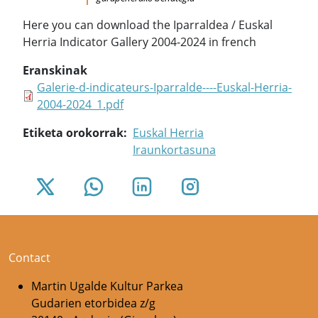
Here you can download the Iparraldea / Euskal
Herria Indicator Gallery 2004-2024 in french
Eranskinak
Galerie-d-indicateurs-Iparralde----Euskal-Herria-
2004-2024_1.pdf
Etiketa orokorrak
Euskal Herria
Iraunkortasuna
Contact
Martin Ugalde Kultur Parkea
Gudarien etorbidea z/g