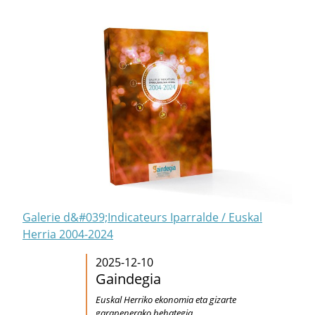
Galerie d&#039;Indicateurs Iparralde / Euskal
Herria 2004-2024
2025-12-10
Gaindegia
Euskal Herriko ekonomia eta gizarte
garapenerako behategia