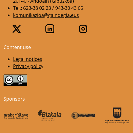
20140 - Andoain (Gipuzkoa)
Tel.: 623-38 02 23 / 943-30 43 65
komunikazioa@gaindegia.eus
Content use
Legal notices
Privacy policy
Sponsors