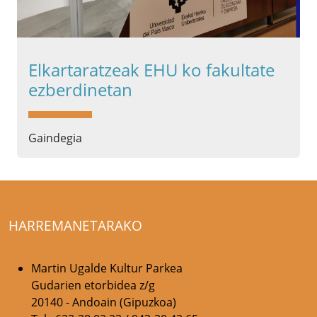
Elkartaratzeak EHU ko fakultate
ezberdinetan
Gaindegia
HARREMANETARAKO
Martin Ugalde Kultur Parkea
Gudarien etorbidea z/g
20140 - Andoain (Gipuzkoa)