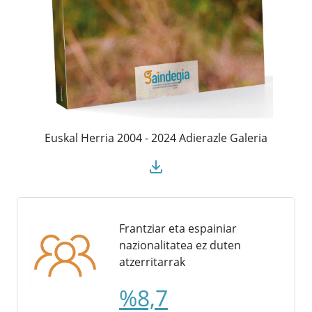
Euskal Herria 2004 - 2024 Adierazle Galeria
Frantziar eta espainiar
nazionalitatea ez duten
atzerritarrak
%8,7