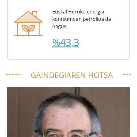
Euskal Herriko energia
kontsumoan petrolioa da
nagusi
%43,3
GAINDEGIAREN HOTSA