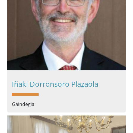
Iñaki Dorronsoro Plazaola
Gaindegia