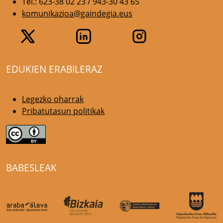
Tel.: 623-38 02 23 / 943-30 43 65
komunikazioa@gaindegia.eus
EDUKIEN ERABILERAZ
Legezko oharrak
Pribatutasun politikak
BABESLEAK