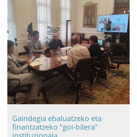
Gaindegia ebaluatzeko eta
finantzatzeko "goi-bilera"
instituzionala