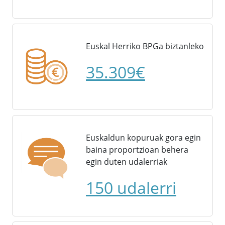
Euskal Herriko BPGa biztanleko
35.309€
Euskaldun kopuruak gora egin
baina proportzioan behera
egin duten udalerriak
150 udalerri