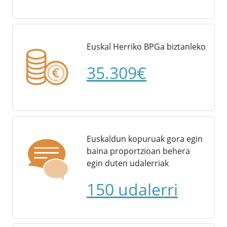
Euskal Herriko BPGa biztanleko
35.309€
Euskaldun kopuruak gora egin
baina proportzioan behera
egin duten udalerriak
150 udalerri