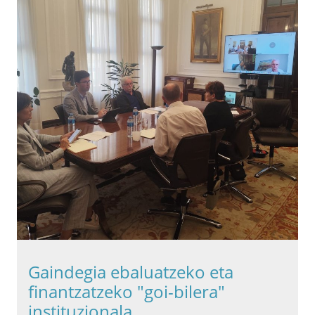
Gaindegia ebaluatzeko eta
finantzatzeko "goi-bilera"
instituzionala