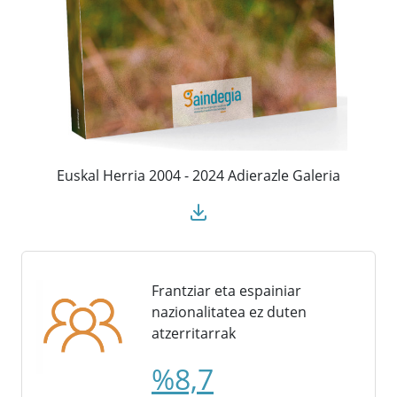
Euskal Herria 2004 - 2024 Adierazle Galeria
Frantziar eta espainiar
nazionalitatea ez duten
atzerritarrak
%8,7