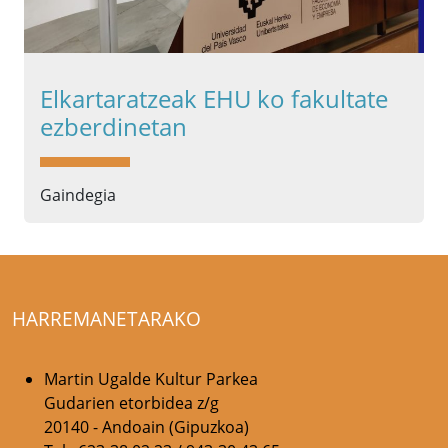
Elkartaratzeak EHU ko fakultate
ezberdinetan
Gaindegia
HARREMANETARAKO
Martin Ugalde Kultur Parkea
Gudarien etorbidea z/g
20140 - Andoain (Gipuzkoa)