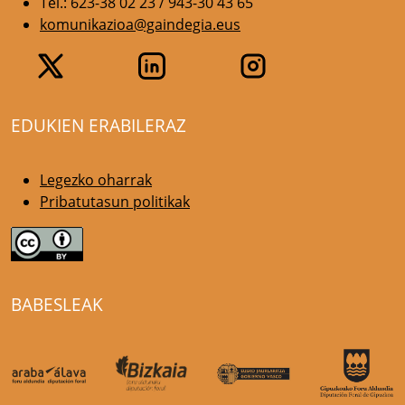
Tel.: 623-38 02 23 / 943-30 43 65
komunikazioa@gaindegia.eus
EDUKIEN ERABILERAZ
Legezko oharrak
Pribatutasun politikak
BABESLEAK