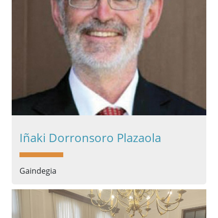
Iñaki Dorronsoro Plazaola
Gaindegia