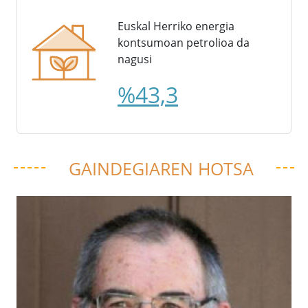
Euskal Herriko energia
kontsumoan petrolioa da
nagusi
%43,3
GAINDEGIAREN HOTSA