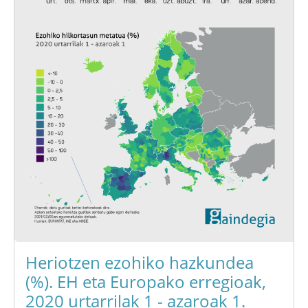
Heriotzen ezohiko hazkundea
(%). EH eta Europako erregioak,
2020 urtarrilak 1 - azaroak 1.