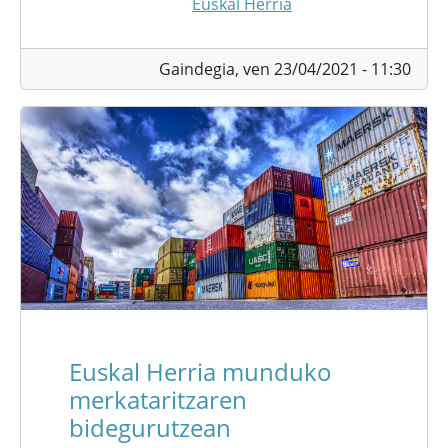
Euskal Herria
Gaindegia,
ven 23/04/2021 - 11:30
Euskal Herria munduko
merkataritzaren
bidegurutzean