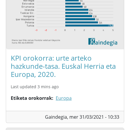
KPI orokorra: urte arteko
hazkunde-tasa. Euskal Herria eta
Europa, 2020.
Last updated 3 mins ago
Etiketa orokorrak
Europa
Gaindegia,
mer 31/03/2021 - 10:33