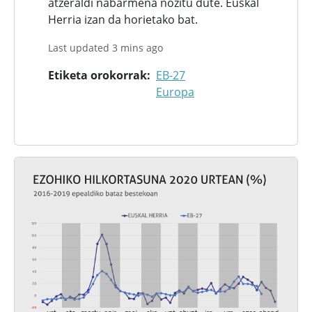
atzeraldi nabarmena nozitu dute. Euskal
Herria izan da horietako bat.
Last updated 3 mins ago
Etiketa orokorrak
EB-27
Europa