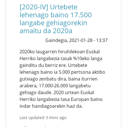
[2020-IV] Urtebete
lehenago baino 17.500
langabe gehiagorekin
amaitu da 2020a
Gaindegia,
2021-01-28 - 13:37
2020ko laugarren hiruhilekoan Euskal
Herriko langabezia tasak %10eko langa
gainditu du berriz ere. Urtebete
lehenago baino ia 5.000 pertsona aktibo
gutxiago zenbatu dira, baina iturrien
arabera, 17.000-26.000 langabetu
gehiago daude. 2020 urtean Euskal
Herriko langabezia tasa Europan baino
indar handiagoarekin hazi da.
Last updated 3 mins ago