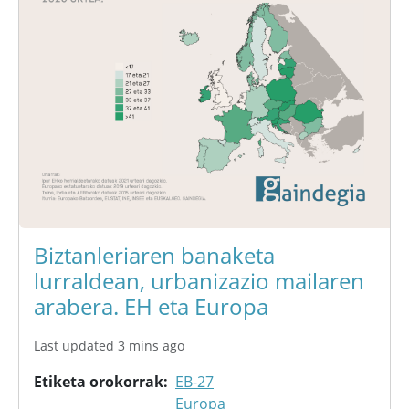
Biztanleriaren banaketa
lurraldean, urbanizazio mailaren
arabera. EH eta Europa
Last updated 3 mins ago
Etiketa orokorrak
EB-27
Europa