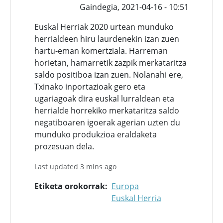
Gaindegia,
2021-04-16 - 10:51
Euskal Herriak 2020 urtean munduko
herrialdeen hiru laurdenekin izan zuen
hartu-eman komertziala. Harreman
horietan, hamarretik zazpik merkataritza
saldo positiboa izan zuen. Nolanahi ere,
Txinako inportazioak gero eta
ugariagoak dira euskal lurraldean eta
herrialde horrekiko merkataritza saldo
negatiboaren igoerak agerian uzten du
munduko produkzioa eraldaketa
prozesuan dela.
Last updated 3 mins ago
Etiketa orokorrak
Europa
Euskal Herria