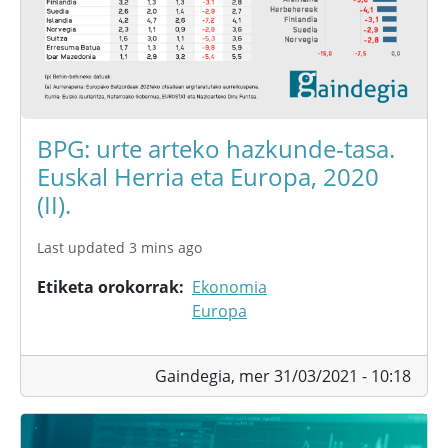
BPG: urte arteko hazkunde-tasa.
Euskal Herria eta Europa, 2020
(II).
Last updated 3 mins ago
Etiketa orokorrak
Ekonomia
Europa
Gaindegia,
mer 31/03/2021 - 10:18