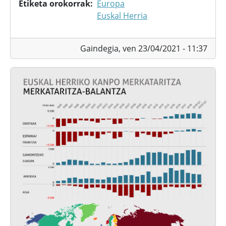
Etiketa orokorrak
Europa
Euskal Herria
Gaindegia,
ven 23/04/2021 - 11:37