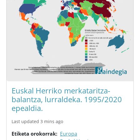
Euskal Herriko merkataritza-
balantza, lurraldeka. 1995/2020
epealdia.
Last updated 3 mins ago
Etiketa orokorrak
Europa