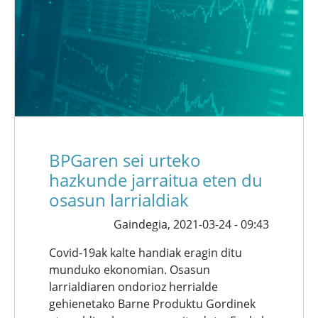
BPGaren sei urteko
hazkunde jarraitua eten du
osasun larrialdiak
Gaindegia,
2021-03-24 - 09:43
Covid-19ak kalte handiak eragin ditu
munduko ekonomian. Osasun
larrialdiaren ondorioz herrialde
gehienetako Barne Produktu Gordinek