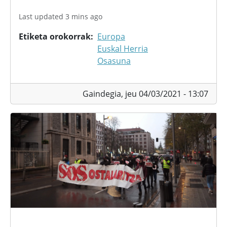
Last updated 3 mins ago
Etiketa orokorrak
Europa
Euskal Herria
Osasuna
Gaindegia,
jeu 04/03/2021 - 13:07