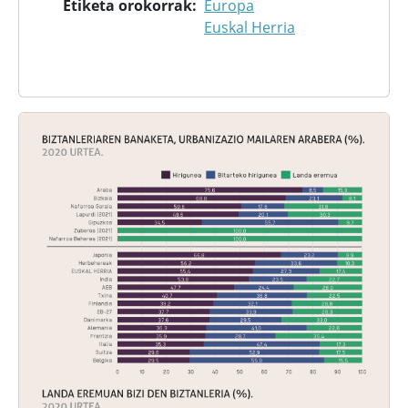
Etiketa orokorrak
Europa
Euskal Herria