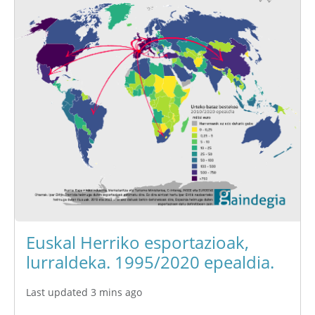
Euskal Herriko esportazioak,
lurraldeka. 1995/2020 epealdia.
Last updated 3 mins ago