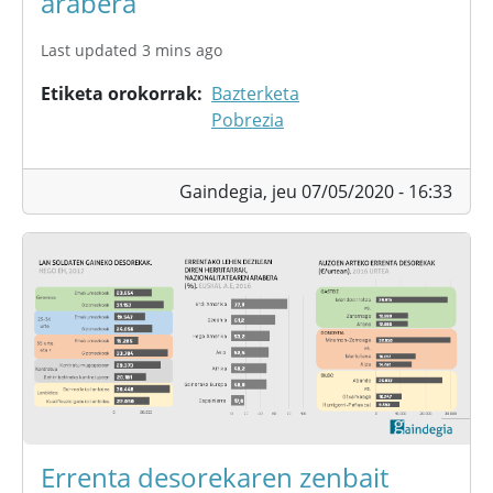
arabera
Last updated 3 mins ago
Etiketa orokorrak
Bazterketa
Pobrezia
Gaindegia,
jeu 07/05/2020 - 16:33
Errenta desorekaren zenbait