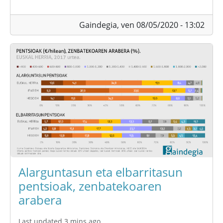
Gaindegia,
ven 08/05/2020 - 13:02
Alarguntasun eta elbarritasun
pentsioak, zenbatekoaren
arabera
Last updated 3 mins ago