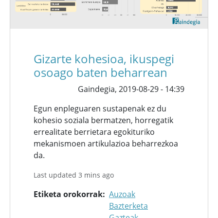
Gizarte kohesioa, ikuspegi
osoago baten beharrean
Gaindegia,
2019-08-29 - 14:39
Egun enpleguaren sustapenak ez du
kohesio soziala bermatzen, horregatik
errealitate berrietara egokituriko
mekanismoen artikulazioa beharrezkoa
da.
Last updated 3 mins ago
Etiketa orokorrak
Auzoak
Bazterketa
Gazteak