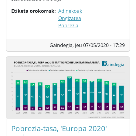
Etiketa orokorrak
Adinekoak
Ongizatea
Pobrezia
Gaindegia,
jeu 07/05/2020 - 17:29
Pobrezia-tasa, 'Europa 2020'