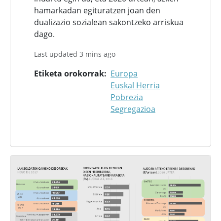
hamarkadan egituratzen joan den
dualizazio sozialean sakontzeko arriskua
dago.
Last updated 3 mins ago
Etiketa orokorrak
Europa
Euskal Herria
Pobrezia
Segregazioa