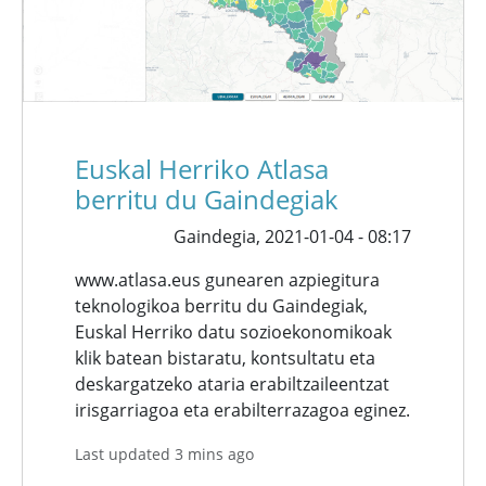
Euskal Herriko Atlasa
berritu du Gaindegiak
Gaindegia,
2021-01-04 - 08:17
www.atlasa.eus gunearen azpiegitura
teknologikoa berritu du Gaindegiak,
Euskal Herriko datu sozioekonomikoak
klik batean bistaratu, kontsultatu eta
deskargatzeko ataria erabiltzaileentzat
irisgarriagoa eta erabilterrazagoa eginez.
Last updated 3 mins ago