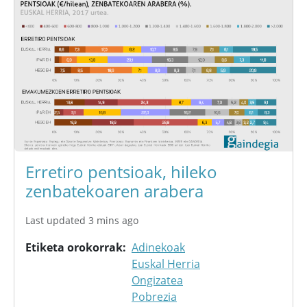
Erretiro pentsioak, hileko
zenbatekoaren arabera
Last updated 3 mins ago
Etiketa orokorrak
Adinekoak
Euskal Herria
Ongizatea
Pobrezia