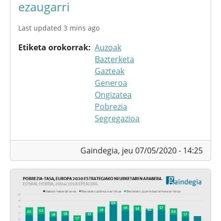
ezaugarri
Last updated 3 mins ago
Etiketa orokorrak
Auzoak
Bazterketa
Gazteak
Generoa
Ongizatea
Pobrezia
Segregazioa
Gaindegia,
jeu 07/05/2020 - 14:25