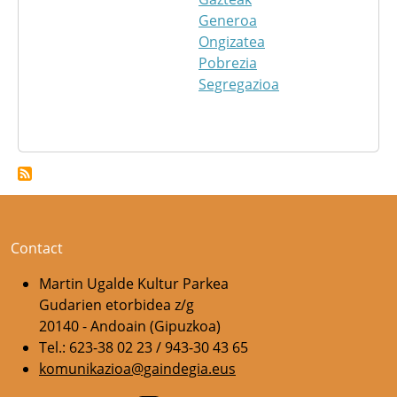
Generoa
Ongizatea
Pobrezia
Segregazioa
Contact
Martin Ugalde Kultur Parkea
Gudarien etorbidea z/g
20140 - Andoain (Gipuzkoa)
Tel.: 623-38 02 23 / 943-30 43 65
komunikazioa@gaindegia.eus