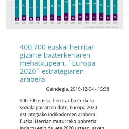
400.700 euskal herritar
gizarte-bazterkeriaren
mehatxupean, `Europa
2020´ estrategiaren
arabera
Gaindegia,
2019-12-04 - 15:38
400.700 euskal herritar bazterketa
soziala pairatzen dute, Europa 2020
estrategiako indikadoreen arabera.
Euskal Herrian muturreko pobrezia
indartu egin da, eta 2020 urtean, azken