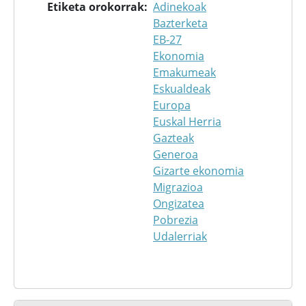
Etiketa orokorrak
Adinekoak
Bazterketa
EB-27
Ekonomia
Emakumeak
Eskualdeak
Europa
Euskal Herria
Gazteak
Generoa
Gizarte ekonomia
Migrazioa
Ongizatea
Pobrezia
Udalerriak