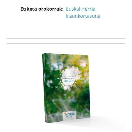
Etiketa orokorrak
Euskal Herria
Iraunkortasuna