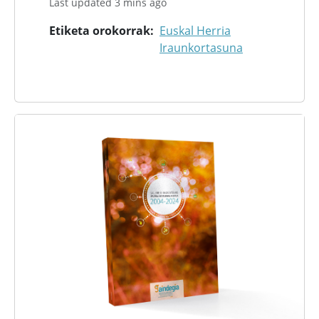
Last updated 3 mins ago
Etiketa orokorrak
Euskal Herria
Iraunkortasuna