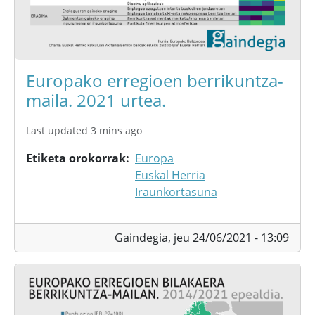
Europako erregioen berrikuntza-
maila. 2021 urtea.
Last updated 3 mins ago
Etiketa orokorrak
Europa
Euskal Herria
Iraunkortasuna
Gaindegia,
jeu 24/06/2021 - 13:09