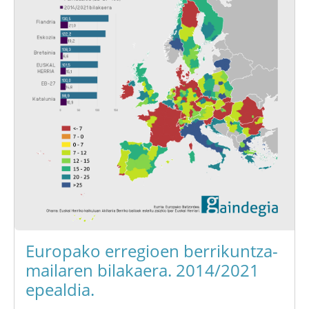
Europako erregioen berrikuntza-
mailaren bilakaera. 2014/2021
epealdia.