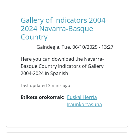
Gallery of indicators 2004-
2024 Navarra-Basque
Country
Gaindegia,
Tue, 06/10/2025 - 13:27
Here you can download the Navarra-
Basque Country Indicators of Gallery
2004-2024 in Spanish
Last updated 3 mins ago
Etiketa orokorrak
Euskal Herria
Iraunkortasuna