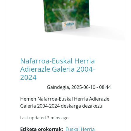
Nafarroa-Euskal Herria
Adierazle Galeria 2004-
2024
Gaindegia,
2025-06-10 - 08:44
Hemen Nafarroa-Euskal Herria Adierazle
Galeria 2004-2024 deskarga dezakezu
Last updated 3 mins ago
Etiketa orokorrak
Euskal Herria