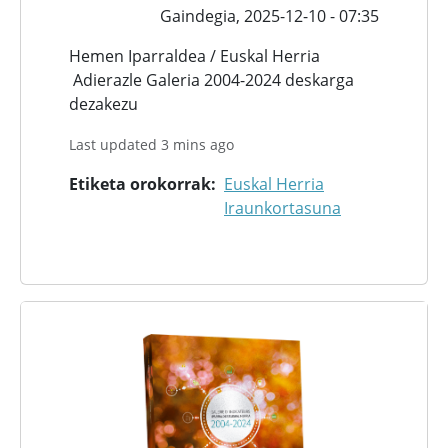
Gaindegia,
2025-12-10 - 07:35
Hemen Iparraldea / Euskal Herria
Adierazle Galeria 2004-2024 deskarga
dezakezu
Last updated 3 mins ago
Etiketa orokorrak
Euskal Herria
Iraunkortasuna