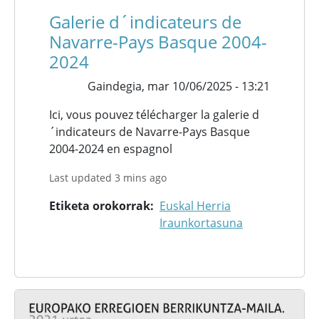
Galerie d´indicateurs de
Navarre-Pays Basque 2004-
2024
Gaindegia,
mar 10/06/2025 - 13:21
Ici, vous pouvez télécharger la galerie d
´indicateurs de Navarre-Pays Basque
2004-2024 en espagnol
Last updated 3 mins ago
Etiketa orokorrak
Euskal Herria
Iraunkortasuna