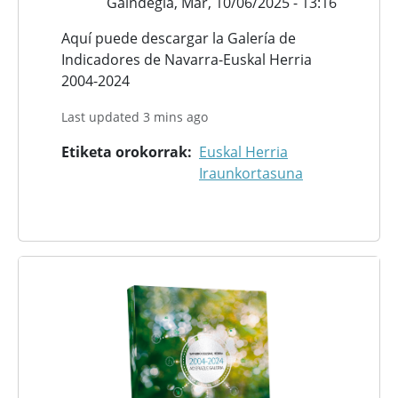
Gaindegia,
Mar, 10/06/2025 - 13:16
Aquí puede descargar la Galería de
Indicadores de Navarra-Euskal Herria
2004-2024
Last updated 3 mins ago
Etiketa orokorrak
Euskal Herria
Iraunkortasuna