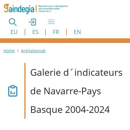
Aller au contenu principal
EU
ES
FR
EN
Fil d'Ariane
Home
Argitalpenak
Galerie d´indicateurs
de Navarre-Pays
Basque 2004-2024