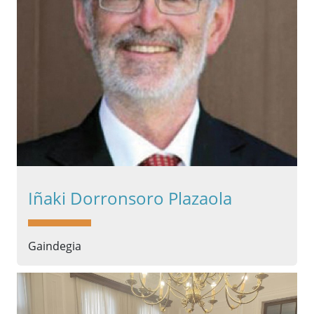
Iñaki Dorronsoro Plazaola
Gaindegia