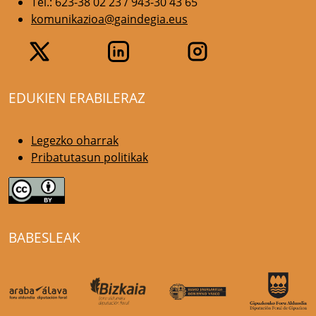
Tel.: 623-38 02 23 / 943-30 43 65
komunikazioa@gaindegia.eus
EDUKIEN ERABILERAZ
Legezko oharrak
Pribatutasun politikak
BABESLEAK