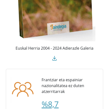
Euskal Herria 2004 - 2024 Adierazle Galeria
Frantziar eta espainiar
nazionalitatea ez duten
atzerritarrak
%8,7