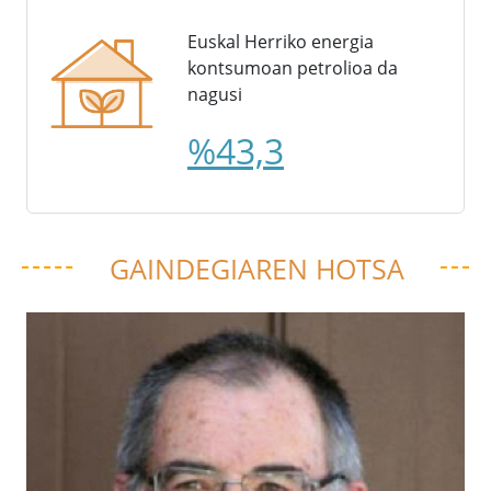
Euskal Herriko energia
kontsumoan petrolioa da
nagusi
%43,3
GAINDEGIAREN HOTSA