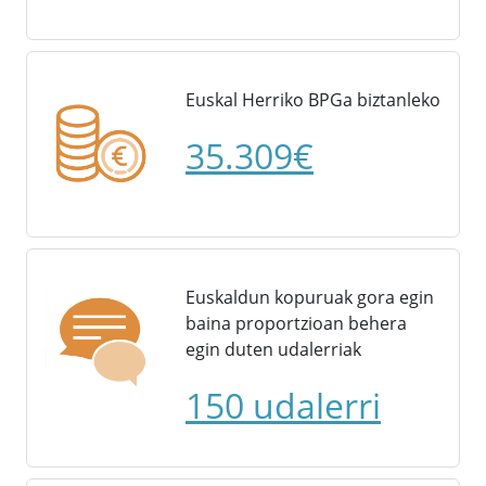
Euskal Herriko BPGa biztanleko
35.309€
Euskaldun kopuruak gora egin
baina proportzioan behera
egin duten udalerriak
150 udalerri