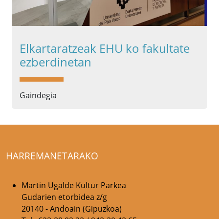
Elkartaratzeak EHU ko fakultate
ezberdinetan
Gaindegia
HARREMANETARAKO
Martin Ugalde Kultur Parkea
Gudarien etorbidea z/g
20140 - Andoain (Gipuzkoa)