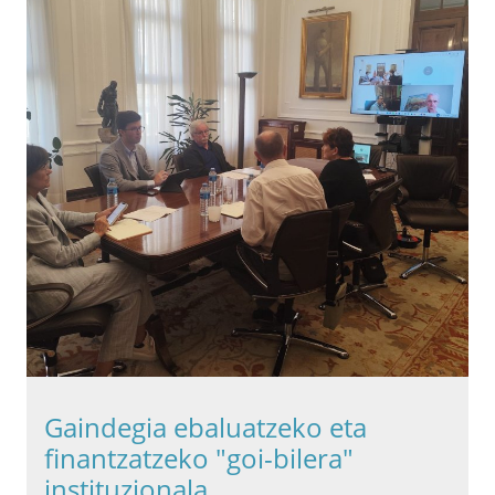
Gaindegia ebaluatzeko eta
finantzatzeko "goi-bilera"
instituzionala