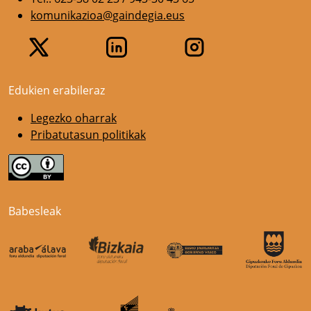
komunikazioa@gaindegia.eus
Edukien erabileraz
Legezko oharrak
Pribatutasun politikak
Babesleak