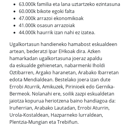
63.000k familia eta lana uztartzeko ezintasuna
60.000k bikote egoki falta
47.000k arrazoi ekonomikoak
41.000k osasun arrazoiak
44.000k haurrik izan nahi ez izatea.
Ugalkortasun handieneko hamabost eskualdeen
artean, bederatzi Ipar EHkoak dira. Azken
hamarkadan ugalkortasuna joeraz apaldu
da eskualde gehienetan, nabarmenki Iholdi
Oztibarren, Argako haranetan, Arabako Ibarretan
edota Mendialdean. Bestelako joera izan dute
Errobi Aturrik, Amikuzek, Pirinioek edo Gernika-
Bermeok. Nolanahi ere, soilik zazpi eskualdetan
jaiotza kopurua heriotzena baino handiagoa da:
Iruñerrian, Arabako Lautadan, Errobi Aturrin,
Urola-Kostaldean, Hazparneko lurraldean,
Plentzia-Mungian eta Trebiñun.