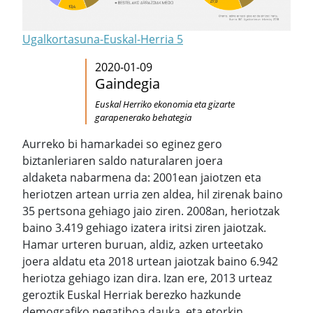
Ugalkortasuna-Euskal-Herria 5
2020-01-09
Gaindegia
Euskal Herriko ekonomia eta gizarte
garapenerako behategia
Aurreko bi hamarkadei so eginez gero
biztanleriaren saldo naturalaren joera
aldaketa nabarmena da: 2001ean jaiotzen eta
heriotzen artean urria zen aldea, hil zirenak baino
35 pertsona gehiago jaio ziren. 2008an, heriotzak
baino 3.419 gehiago izatera iritsi ziren jaiotzak.
Hamar urteren buruan, aldiz, azken urteetako
joera aldatu eta 2018 urtean jaiotzak baino 6.942
heriotza gehiago izan dira. Izan ere, 2013 urteaz
geroztik Euskal Herriak berezko hazkunde
demografiko negatiboa dauka, eta etorkin