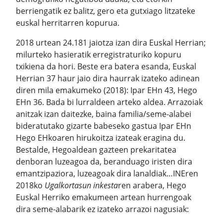
berriengatik ez balitz, gero eta gutxiago litzateke
euskal herritarren kopurua.
2018 urtean 24.181 jaiotza izan dira Euskal Herrian;
milurteko hasieratik erregistraturiko kopuru
txikiena da hori. Beste era batera esanda, Euskal
Herrian 37 haur jaio dira haurrak izateko adinean
diren mila emakumeko (2018): Ipar EHn 43, Hego
EHn 36. Bada bi lurraldeen arteko aldea. Arrazoiak
anitzak izan daitezke, baina familia/seme-alabei
bideratutako gizarte babeseko gastua Ipar EHn
Hego EHkoaren hirukoitza izateak eragina du.
Bestalde, Hegoaldean gazteen prekaritatea
denboran luzeagoa da, beranduago iristen dira
emantzipaziora, luzeagoak dira lanaldiak…INEren
2018ko
Ugalkortasun inkesta
ren arabera, Hego
Euskal Herriko emakumeen artean hurrengoak
dira seme-alabarik ez izateko arrazoi nagusiak: