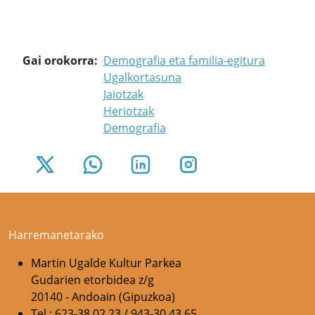
Gai orokorra
Demografia eta familia-egitura
Ugalkortasuna
Jaiotzak
Heriotzak
Demografia
Harremanetarako
Martin Ugalde Kultur Parkea
Gudarien etorbidea z/g
20140 - Andoain (Gipuzkoa)
Tel.: 623-38 02 23 / 943-30 43 65