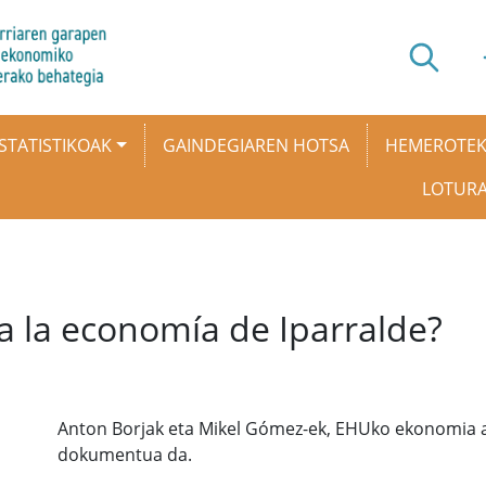
STATISTIKOAK
GAINDEGIAREN HOTSA
HEMEROTE
LOTUR
a la economía de Iparralde?
Anton Borjak eta Mikel Gómez-ek, EHUko ekonomia apl
dokumentua da.