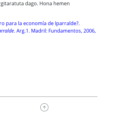
argitaratuta dago. Hona hemen
 para la economía de Iparralde?.
arralde
. Arg.1. Madril: Fundamentos, 2006,