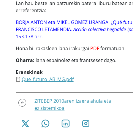
Lan hau beste lan batzurekin batera liburu batean 
erreferentzia:
BORJA ANTON eta MIKEL GOMEZ URANGA. ¿Qué futuro
FRANCISCO LETAMENDIA.
Acción colectiva hegoalde-ip
153-178 orr.
Hona bi irakasleen lana irakurgai
PDF
formatuan.
Oharra:
lana espainolez eta frantsesez dago.
Eranskinak
Que_futuro_AB_MG.pdf
ZITEBEP 2010aren izaera ahula eta
ez sistemikoa