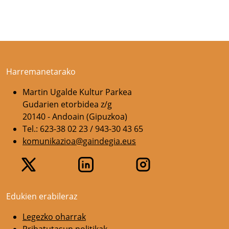
Harremanetarako
Martin Ugalde Kultur Parkea
Gudarien etorbidea z/g
20140 - Andoain (Gipuzkoa)
Tel.: 623-38 02 23 / 943-30 43 65
komunikazioa@gaindegia.eus
Edukien erabileraz
Legezko oharrak
Pribatutasun politikak