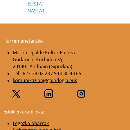
EUSTAT
NASTAT
Harremanetarako
Martin Ugalde Kultur Parkea
Gudarien etorbidea z/g
20140 - Andoain (Gipuzkoa)
Tel.: 623-38 02 23 / 943-30 43 65
komunikazioa@gaindegia.eus
Edukien erabileraz
Legezko oharrak