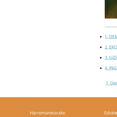
1. DE
2. EK
3. GI
4. IN
1. De
Harremanetarako
Edukie