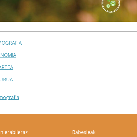
MOGRAFIA
ONOMIA
ZARTEA
GURUA
mografia
n erabileraz
Babesleak