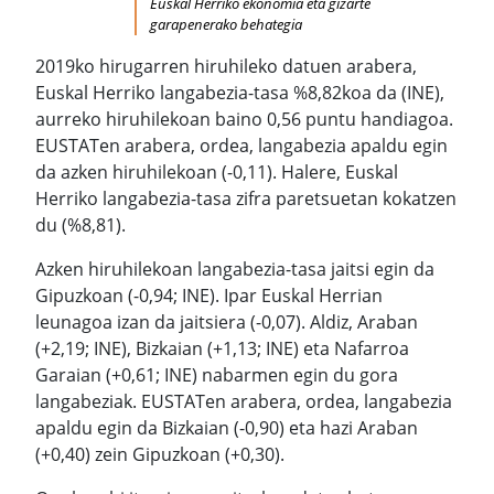
Euskal Herriko ekonomia eta gizarte
garapenerako behategia
2019ko hirugarren hiruhileko datuen arabera,
Euskal Herriko langabezia-tasa %8,82koa da (INE),
aurreko hiruhilekoan baino 0,56 puntu handiagoa.
EUSTATen arabera, ordea, langabezia apaldu egin
da azken hiruhilekoan (-0,11). Halere, Euskal
Herriko langabezia-tasa zifra paretsuetan kokatzen
du (%8,81).
Azken hiruhilekoan langabezia-tasa jaitsi egin da
Gipuzkoan (-0,94; INE). Ipar Euskal Herrian
leunagoa izan da jaitsiera (-0,07). Aldiz, Araban
(+2,19; INE), Bizkaian (+1,13; INE) eta Nafarroa
Garaian (+0,61; INE) nabarmen egin du gora
langabeziak. EUSTATen arabera, ordea, langabezia
apaldu egin da Bizkaian (-0,90) eta hazi Araban
(+0,40) zein Gipuzkoan (+0,30).