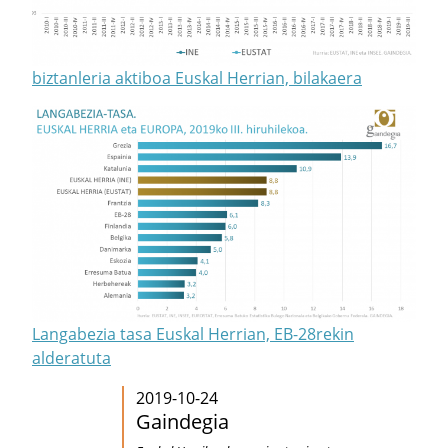
biztanleria aktiboa Euskal Herrian, bilakaera
Langabezia tasa Euskal Herrian, EB-28rekin
alderatuta
2019-10-24
Gaindegia