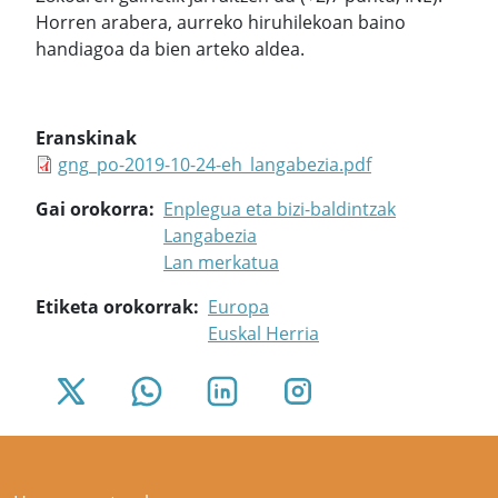
Horren arabera, aurreko hiruhilekoan baino
handiagoa da bien arteko aldea.
Eranskinak
gng_po-2019-10-24-eh_langabezia.pdf
Gai orokorra
Enplegua eta bizi-baldintzak
Langabezia
Lan merkatua
Etiketa orokorrak
Europa
Euskal Herria