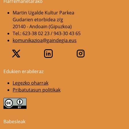
Harremanetarako
Martin Ugalde Kultur Parkea
Gudarien etorbidea z/g
20140 - Andoain (Gipuzkoa)
Tel.: 623-38 02 23 / 943-30 43 65
komunikazioa@gaindegia.eus
Edukien erabileraz
Legezko oharrak
Pribatutasun politikak
Babesleak