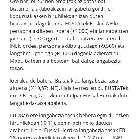
Oro har, bi iturrien emaitzak ez datoz bat
biztanleria aktiboak zein langabetu gordinen
kopuruak azken hiruhilekoan izan duten
bilakaerari dagokionez: EUSTATek Euskal A.E.ko
pertsona aktiboen igoera (+4.000) eta langabetuen
jaitsiera (-3.200) gertatu dela aditzera ematen du.
INEk, ordea, pertsona aktibo gutxiago (-9.500) eta
langabetu gehiago (+5.600) dagoela adierazi du.
Modu batean ala bestean, bat datoz langabezia-
tasan.
Joerak alde batera, Bizkaiak du langabezia-tasa
altuena (%10,87; INE). Hala berresten du EUSTATek
ere. Ostera, Gipuzkoak eta Ipar Euskal Herriak dute
langabezia-tasa apalena.
EB-28an ere langabezia-tasak behera egin du azken
hiruhilekoan (-0,11), behin-behineko datuen
arabera. Hala, Euskal Herriko langabezia-tasak EB-
28koaren gainetik jarraitzen du (+2,7 puntu; INE).