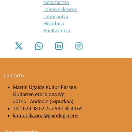
Nekazaritza
Lehen sektorea
Laborantza
Elikadura
Abeltzaintza
Contacto
Martin Ugalde Kultur Parkea
Gudarien etorbidea z/g
20140 - Andoain (Gipuzkoa)
Tel.: 623-38 02 23 / 943-30 43 65
komunikazioa@gaindegia.eus
Uso contenidos