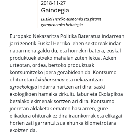
2018-11-27
Gaindegia
Euskal Herriko ekonomia eta gizarte
garapenerako behategia
Europako Nekazaritza Politika Bateratua indarrean
jarri zenetik Euskal Herriko lehen sektoreak indar
nabarmena galdu du, eta horrekin batera, euskal
produktuek etxeko mahaian zuten lekua. Azken
urteotan, ordea, bertoko produktuak
kontsumitzeko joera gorabidean da. Kontsumo
ohituretan
lokaborismoa
eta
nekazaritzan
agroekologia
indarra hartzen ari dira: saski
ekologikoen hamaika zirkuitu labur eta Ekolapikoa
bezalako ekimenak sortzen ari dira. Kontsumo
joeretan aldaketak ematen hasi arren, gure
elikadura ohiturak ez dira iraunkorrak eta elikagai
horien zati garrantzitsua ehunka kilometrotara
ekoizten da.