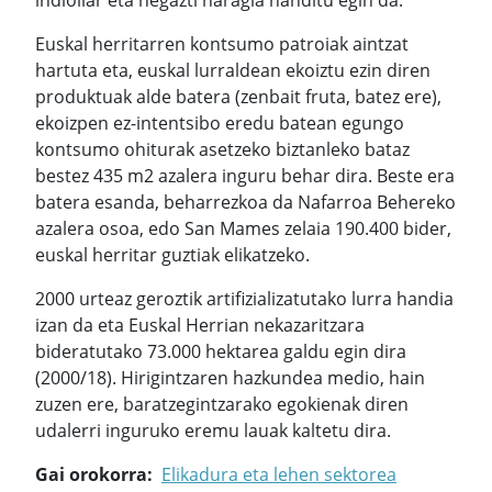
Euskal herritarren kontsumo patroiak aintzat
hartuta eta, euskal lurraldean ekoiztu ezin diren
produktuak alde batera (zenbait fruta, batez ere),
ekoizpen ez-intentsibo eredu batean egungo
kontsumo ohiturak asetzeko biztanleko bataz
bestez 435 m2 azalera inguru behar dira. Beste era
batera esanda, beharrezkoa da Nafarroa Behereko
azalera osoa, edo San Mames zelaia 190.400 bider,
euskal herritar guztiak elikatzeko.
2000 urteaz geroztik artifizializatutako lurra handia
izan da eta Euskal Herrian nekazaritzara
bideratutako 73.000 hektarea galdu egin dira
(2000/18). Hirigintzaren hazkundea medio, hain
zuzen ere, baratzegintzarako egokienak diren
udalerri inguruko eremu lauak kaltetu dira.
Gai orokorra
Elikadura eta lehen sektorea