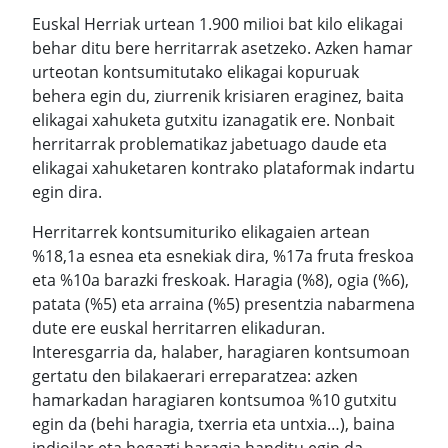
Euskal Herriak urtean 1.900 milioi bat kilo elikagai
behar ditu bere herritarrak asetzeko. Azken hamar
urteotan kontsumitutako elikagai kopuruak
behera egin du, ziurrenik krisiaren eraginez, baita
elikagai xahuketa gutxitu izanagatik ere. Nonbait
herritarrak problematikaz jabetuago daude eta
elikagai xahuketaren kontrako plataformak indartu
egin dira.
Herritarrek kontsumituriko elikagaien artean
%18,1a esnea eta esnekiak dira, %17a fruta freskoa
eta %10a barazki freskoak. Haragia (%8), ogia (%6),
patata (%5) eta arraina (%5) presentzia nabarmena
dute ere euskal herritarren elikaduran.
Interesgarria da, halaber, haragiaren kontsumoan
gertatu den bilakaerari erreparatzea: azken
hamarkadan haragiaren kontsumoa %10 gutxitu
egin da (behi haragia, txerria eta untxia…), baina
indioilar eta hegazti haragia handitu egin da.