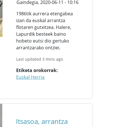
Gaindegia,
2020-06-11 - 10:16
1986tik aurrera etengabea
izan da euskal arrantza
flotaren gutxitzea. Halere,
Lapurdik besteek baino
hobeto eutsi dio gertuko
arrantzarako ontziei.
Last updated 3 mins ago
Etiketa orokorrak
Euskal Herria
Itsasoa, arrantza