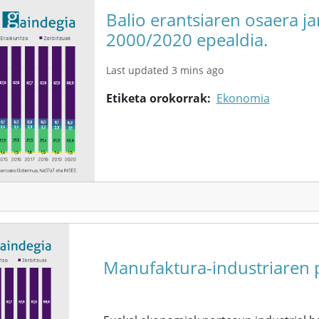
Balio erantsiaren osaera j
2000/2020 epealdia.
Last updated 3 mins ago
Etiketa orokorrak
Ekonomia
Manufaktura-industriaren p