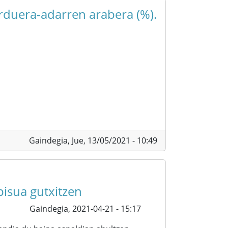
arduera-adarren arabera (%).
Gaindegia,
Jue, 13/05/2021 - 10:49
isua gutxitzen
Gaindegia,
2021-04-21 - 15:17