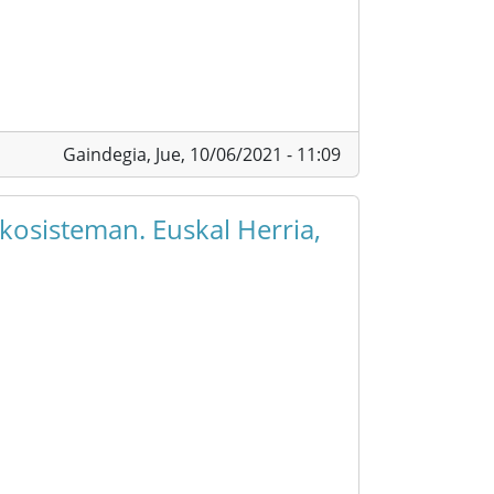
Gaindegia,
Jue, 10/06/2021 - 11:09
kosisteman. Euskal Herria,