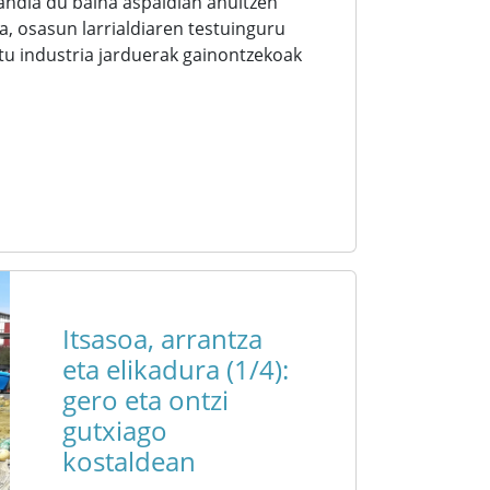
andia du baina aspaldian ahultzen
a, osasun larrialdiaren testuinguru
tu industria jarduerak gainontzekoak
Itsasoa, arrantza
eta elikadura (1/4):
gero eta ontzi
gutxiago
kostaldean