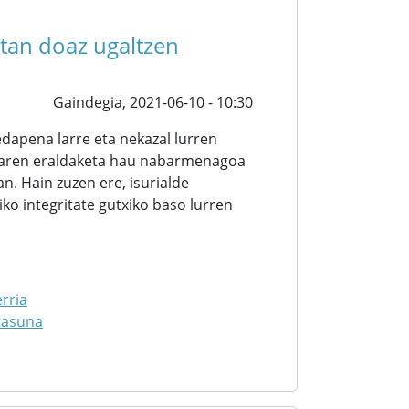
etan doaz ugaltzen
Gaindegia,
2021-06-10 - 10:30
apena larre eta nekazal lurren
saiaren eraldaketa hau nabarmenagoa
an. Hain zuzen ere, isurialde
o integritate gutxiko baso lurren
rria
tasuna