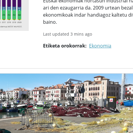
Euskal ekonomiak nortasun industrial h
ari den ezaugarria da. 2009 urtean bezal
ekonomikoak indar handiagoz kaltetu di
baino.
Last updated 3 mins ago
Etiketa orokorrak
Ekonomia