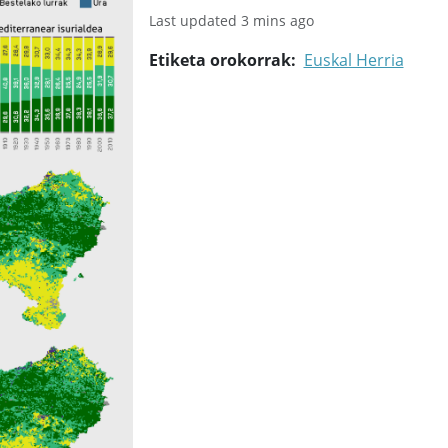
Last updated 3 mins ago
Etiketa orokorrak
Euskal Herria