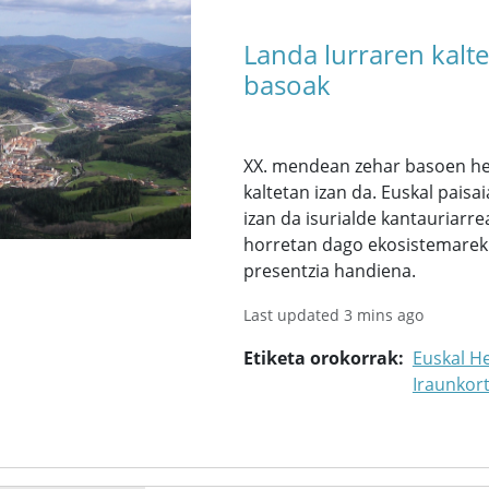
Landa lurraren kalt
basoak
XX. mendean zehar basoen hed
kaltetan izan da. Euskal pai
izan da isurialde kantauriarre
horretan dago ekosistemarekik
presentzia handiena.
Last updated 3 mins ago
Etiketa orokorrak
Euskal He
Iraunkor