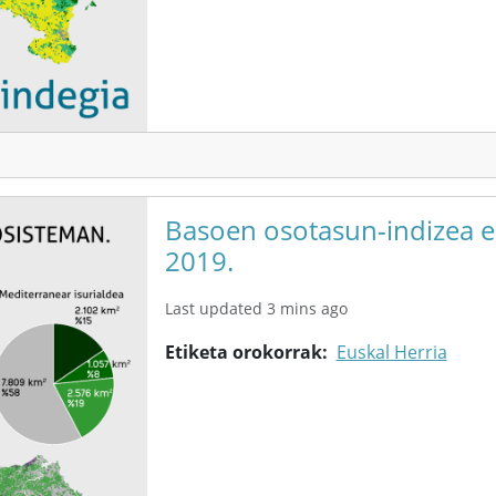
Basoen osotasun-indizea e
2019.
Last updated 3 mins ago
Etiketa orokorrak
Euskal Herria