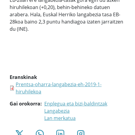
EB-28an ere langabezia-tasak gora egin du azken
hiruhilekoan (+0,20), behin-behineko datuen
arabera. Hala, Euskal Herriko langabezia tasa EB-
28koa baino 2,3 puntu handiagoa izaten jarraitzen
du (INE).
Eranskinak
Prentsa-oharra-langabezia-eh-2019-1-
hiruhilekoa
Gai orokorra
Enplegua eta bizi-baldintzak
Langabezia
Lan merkatua