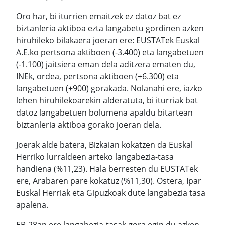
Oro har, bi iturrien emaitzek ez datoz bat ez
biztanleria aktiboa ezta langabetu gordinen azken
hiruhileko bilakaera joeran ere: EUSTATek Euskal
A.E.ko pertsona aktiboen (-3.400) eta langabetuen
(-1.100) jaitsiera eman dela aditzera ematen du,
INEk, ordea, pertsona aktiboen (+6.300) eta
langabetuen (+900) gorakada. Nolanahi ere, iazko
lehen hiruhilekoarekin alderatuta, bi iturriak bat
datoz langabetuen bolumena apaldu bitartean
biztanleria aktiboa gorako joeran dela.
Joerak alde batera, Bizkaian kokatzen da Euskal
Herriko lurraldeen arteko langabezia-tasa
handiena (%11,23). Hala berresten du EUSTATek
ere, Arabaren pare kokatuz (%11,30). Ostera, Ipar
Euskal Herriak eta Gipuzkoak dute langabezia tasa
apalena.