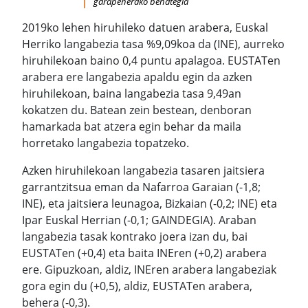
garapenerako behategia
2019ko lehen hiruhileko datuen arabera, Euskal
Herriko langabezia tasa %9,09koa da (INE), aurreko
hiruhilekoan baino 0,4 puntu apalagoa. EUSTATen
arabera ere langabezia apaldu egin da azken
hiruhilekoan, baina langabezia tasa 9,49an
kokatzen du. Batean zein bestean, denboran
hamarkada bat atzera egin behar da maila
horretako langabezia topatzeko.
Azken hiruhilekoan langabezia tasaren jaitsiera
garrantzitsua eman da Nafarroa Garaian (-1,8;
INE), eta jaitsiera leunagoa, Bizkaian (-0,2; INE) eta
Ipar Euskal Herrian (-0,1; GAINDEGIA). Araban
langabezia tasak kontrako joera izan du, bai
EUSTATen (+0,4) eta baita INEren (+0,2) arabera
ere. Gipuzkoan, aldiz, INEren arabera langabeziak
gora egin du (+0,5), aldiz, EUSTATen arabera,
behera (-0,3).