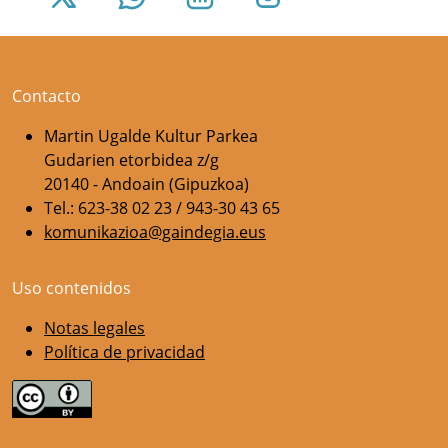
Contacto
Martin Ugalde Kultur Parkea
Gudarien etorbidea z/g
20140 - Andoain (Gipuzkoa)
Tel.: 623-38 02 23 / 943-30 43 65
komunikazioa@gaindegia.eus
Uso contenidos
Notas legales
Política de privacidad