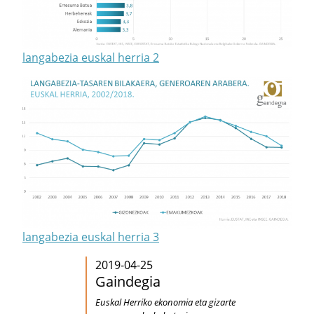
langabezia euskal herria 2
langabezia euskal herria 3
2019-04-25
Gaindegia
Euskal Herriko ekonomia eta gizarte