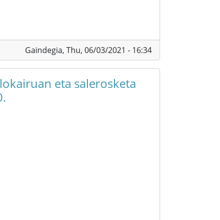
Gaindegia,
Thu, 06/03/2021 - 16:34
alokairuan eta salerosketa
0.