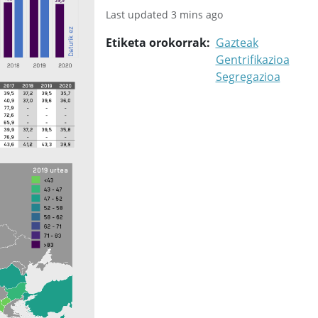
Last updated 3 mins ago
Etiketa orokorrak
Gazteak
Gentrifikazioa
Segregazioa