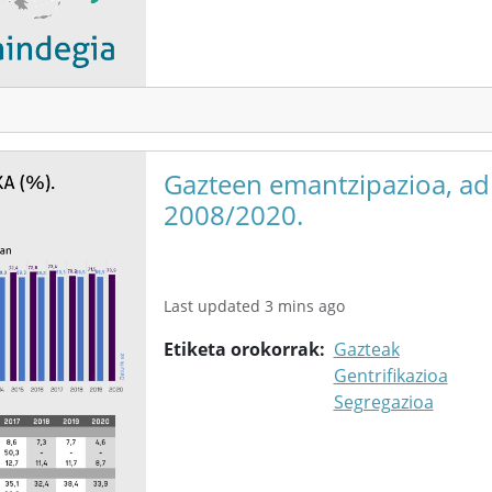
Gazteen emantzipazioa, adi
2008/2020.
Last updated 3 mins ago
Etiketa orokorrak
Gazteak
Gentrifikazioa
Segregazioa