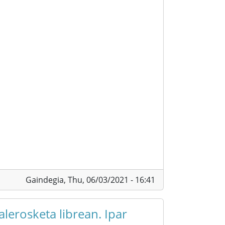
Gaindegia,
Thu, 06/03/2021 - 16:41
alerosketa librean. Ipar