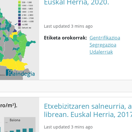
Euskal Herria, 2020.
Last updated 3 mins ago
Etiketa orokorrak
Gentrifikazioa
Segregazioa
Udalerriak
Etxebizitzaren salneurria, 
librean. Euskal Herria, 201
Last updated 3 mins ago