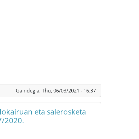
Gaindegia,
Thu, 06/03/2021 - 16:37
alokairuan eta salerosketa
7/2020.