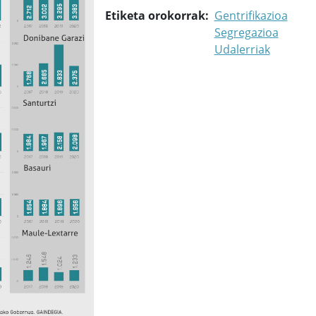
Etiketa orokorrak
Gentrifikazioa
Segregazioa
Udalerriak