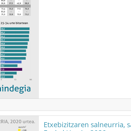
Etxebizitzaren salneurria, s