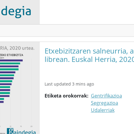
Etxebizitzaren salneurria, 
librean. Euskal Herria, 202
Last updated 3 mins ago
Etiketa orokorrak
Gentrifikazioa
Segregazioa
Udalerriak