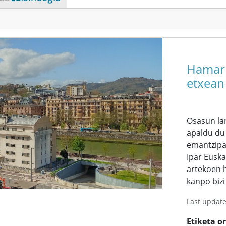
Hamarr
etxean 
Osasun lar
apaldu du
emantzipaz
Ipar Euska
artekoen h
kanpo bizi 
Last updat
Etiketa o