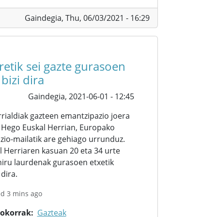
Gaindegia,
Thu, 06/03/2021 - 16:29
etik sei gazte gurasoen
bizi dira
Gaindegia,
2021-06-01 - 12:45
rialdiak gazteen emantzipazio joera
 Hego Euskal Herrian, Europako
io-mailatik are gehiago urrunduz.
l Herriaren kasuan 20 eta 34 urte
iru laurdenak gurasoen etxetik
dira.
ed 3 mins ago
rokorrak
Gazteak