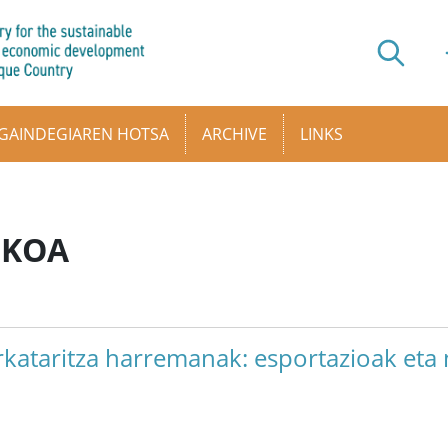
GAINDEGIAREN HOTSA
ARCHIVE
LINKS
IKOA
kataritza harremanak: esportazioak eta 