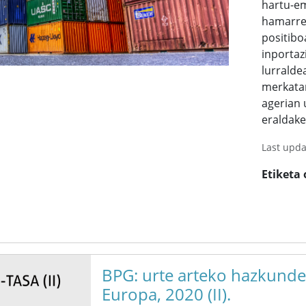
hartu-e
hamarret
positibo
inportaz
lurralde
merkatar
agerian
eraldake
Last upda
Etiketa
BPG: urte arteko hazkunde-
Europa, 2020 (II).