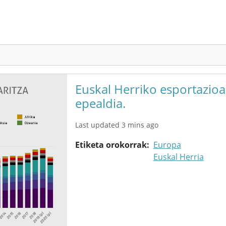
Euskal Herriko esportazioa
epealdia.
Last updated 3 mins ago
Etiketa orokorrak
Europa
Euskal Herria