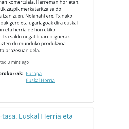
man komertziala. Harreman horietan,
ik zazpik merkataritza saldo
a izan zuen. Nolanahi ere, Txinako
ioak gero eta ugariagoak dira euskal
an eta herrialde horrekiko
itza saldo negatiboaren igoerak
 uzten du munduko produkzioa
ta prozesuan dela.
ted 3 mins ago
 orokorrak
Europa
Euskal Herria
tasa. Euskal Herria eta