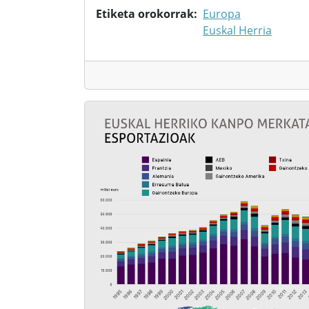
Etiketa orokorrak
Europa
Euskal Herria