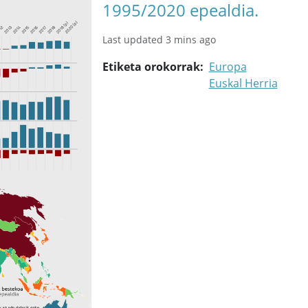
1995/2020 epealdia.
Last updated 3 mins ago
Etiketa orokorrak
Europa
Euskal Herria