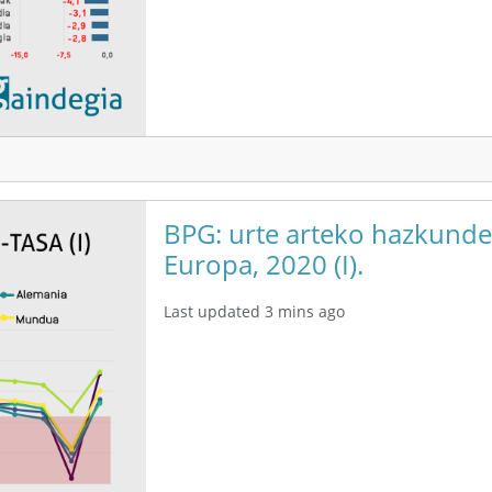
BPG: urte arteko hazkunde-
Europa, 2020 (I).
Last updated 3 mins ago