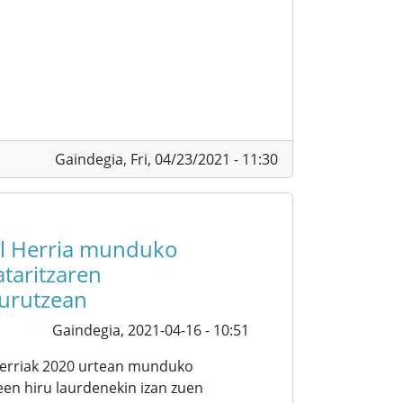
Gaindegia,
Fri, 04/23/2021 - 11:30
l Herria munduko
taritzaren
urutzean
Gaindegia,
2021-04-16 - 10:51
Herriak 2020 urtean munduko
een hiru laurdenekin izan zuen