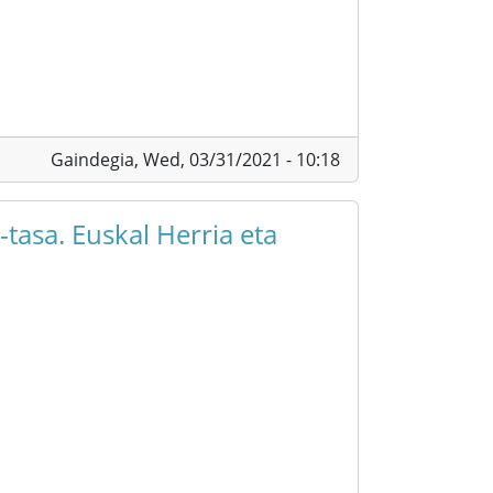
Gaindegia,
Wed, 03/31/2021 - 10:18
tasa. Euskal Herria eta