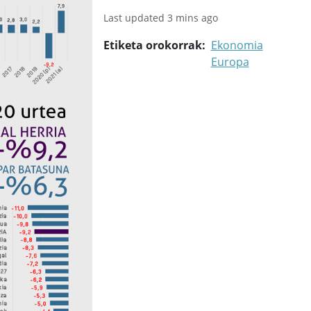
Last updated 3 mins ago
Etiketa orokorrak
Ekonomia
Europa