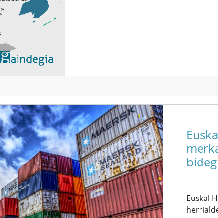
Euska
merka
bideg
Euskal 
herriald