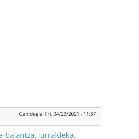
Gaindegia,
Fri, 04/23/2021 - 11:37
-balantza, lurraldeka.