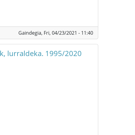
Gaindegia,
Fri, 04/23/2021 - 11:40
k, lurraldeka. 1995/2020