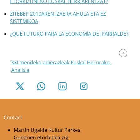
ETORKIZUNEKO EUSKAL HERRIARENTZAT?
ZITEBEP 2010AREN IZAERA AHULA ETA EZ
SISTEMIKOA
¿QUÉ FUTURO PARA LA ECONOMÍA DE IPARRALDE?
XXI mendeko adierazleak Euskal Herrirako.
Analisia
Contact
Martin Ugalde Kultur Parkea
Gudarien etorbidea z/g