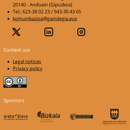
20140 - Andoain (Gipuzkoa)
Tel.: 623-38 02 23 / 943-30 43 65
komunikazioa@gaindegia.eus
Content use
Legal notices
Privacy policy
Sponsors