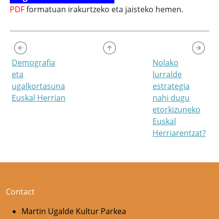
PDF
formatuan irakurtzeko eta jaisteko hemen.
Demografia
Nolako
eta
lurralde
ugalkortasuna
estrategia
Euskal Herrian
nahi dugu
etorkizuneko
Euskal
Herriarentzat?
Contact
Martin Ugalde Kultur Parkea