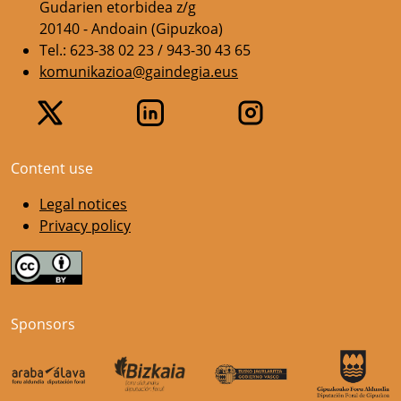
Gudarien etorbidea z/g
20140 - Andoain (Gipuzkoa)
Tel.: 623-38 02 23 / 943-30 43 65
komunikazioa@gaindegia.eus
Content use
Legal notices
Privacy policy
Sponsors