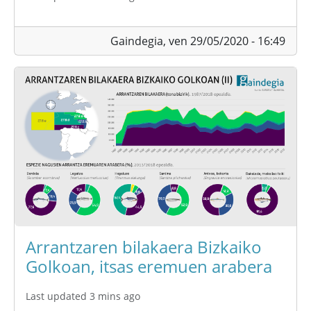
Gaindegia,
ven 29/05/2020 - 16:49
Arrantzaren bilakaera Bizkaiko
Golkoan, itsas eremuen arabera
Last updated 3 mins ago