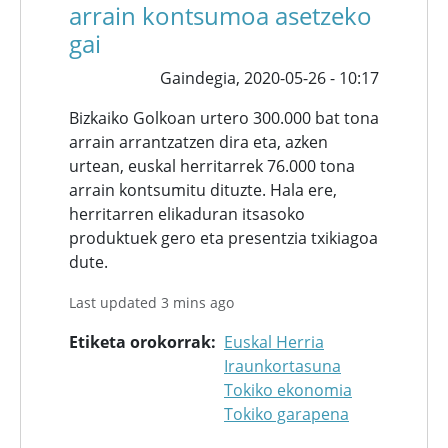
arrain kontsumoa asetzeko
gai
Gaindegia,
2020-05-26 - 10:17
Bizkaiko Golkoan urtero 300.000 bat tona
arrain arrantzatzen dira eta, azken
urtean, euskal herritarrek 76.000 tona
arrain kontsumitu dituzte. Hala ere,
herritarren elikaduran itsasoko
produktuek gero eta presentzia txikiagoa
dute.
Last updated 3 mins ago
Etiketa orokorrak
Euskal Herria
Iraunkortasuna
Tokiko ekonomia
Tokiko garapena