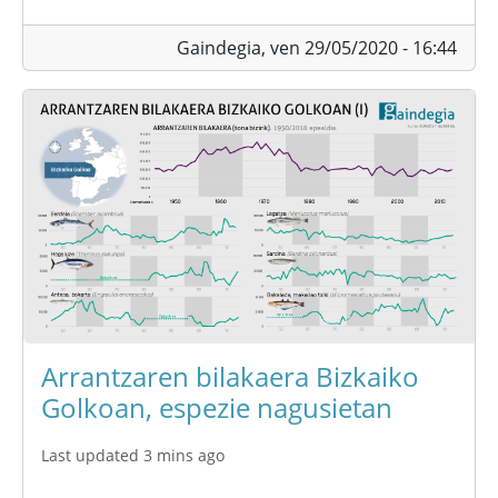
Gaindegia,
ven 29/05/2020 - 16:44
Arrantzaren bilakaera Bizkaiko
Golkoan, espezie nagusietan
Last updated 3 mins ago