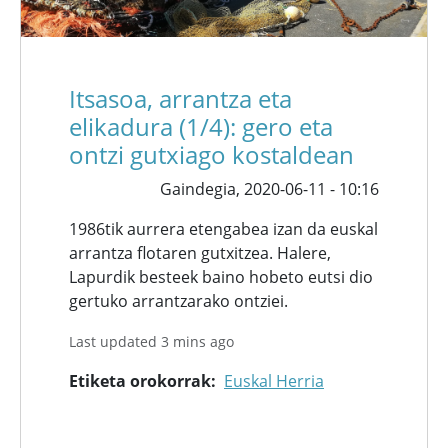
Itsasoa, arrantza eta
elikadura (1/4): gero eta
ontzi gutxiago kostaldean
Gaindegia,
2020-06-11 - 10:16
1986tik aurrera etengabea izan da euskal
arrantza flotaren gutxitzea. Halere,
Lapurdik besteek baino hobeto eutsi dio
gertuko arrantzarako ontziei.
Last updated 3 mins ago
Etiketa orokorrak
Euskal Herria