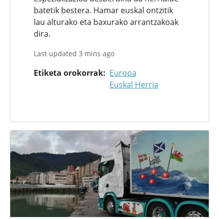
batetik bestera. Hamar euskal ontzitik
lau alturako eta baxurako arrantzakoak
dira.
Last updated 3 mins ago
Etiketa orokorrak
Europa
Euskal Herria