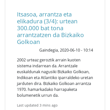
Itsasoa, arrantza eta
elikadura (3/4): urtean
300.000 bat tona
arrantzatzen da Bizkaiko
Golkoan
Gaindegia,
2020-06-10 - 10:14
2002 urteaz geroztik arrain kuoten
sistema indarrean da. Arrantzale
euskaldunak nagusiki Bizkaiko Golkoan,
Indikoan eta Atlantiko iparraldeko uretan
jarduten dira. Bizkaiko Golkoan arrantza
1970. hamarkadako harrapaketa
bolumenetik urrun da.
Last updated 3 mins ago