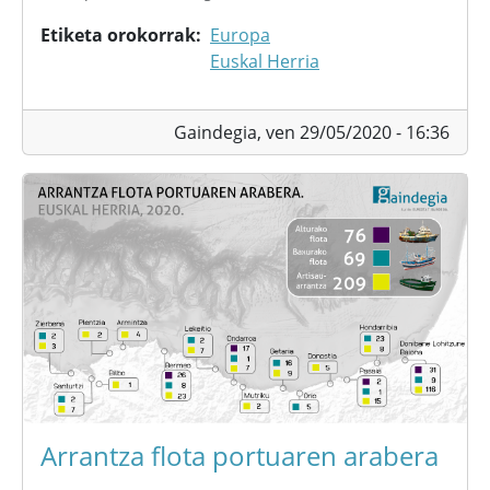
Etiketa orokorrak
Europa
Euskal Herria
Gaindegia,
ven 29/05/2020 - 16:36
Arrantza flota portuaren arabera