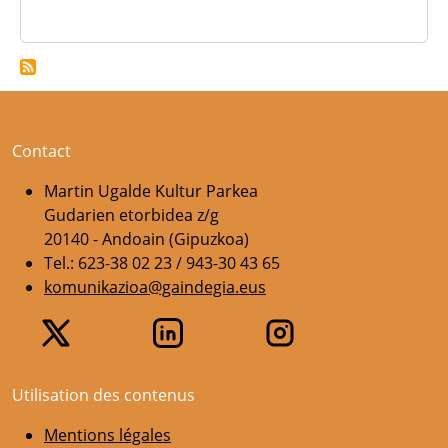
Contact
Martin Ugalde Kultur Parkea
Gudarien etorbidea z/g
20140 - Andoain (Gipuzkoa)
Tel.: 623-38 02 23 / 943-30 43 65
komunikazioa@gaindegia.eus
Utilisation des contenus
Mentions légales