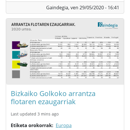
Gaindegia,
ven 29/05/2020 - 16:41
Bizkaiko Golkoko arrantza
flotaren ezaugarriak
Last updated 3 mins ago
Etiketa orokorrak
Europa