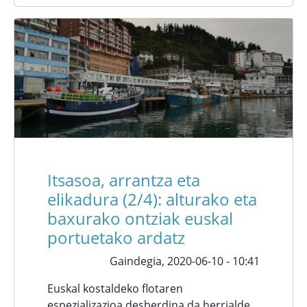
Itsasoa, arrantza eta
elikadura (2/4): alturako eta
baxurako ontziak euskal
portuetako ardatz
Gaindegia,
2020-06-10 - 10:41
Euskal kostaldeko flotaren
espezializazioa desberdina da herrialde