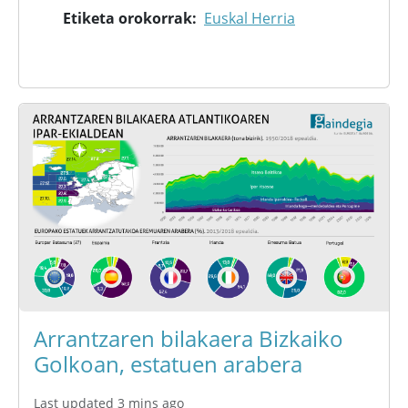
Etiketa orokorrak
Euskal Herria
Arrantzaren bilakaera Bizkaiko
Golkoan, estatuen arabera
Last updated 3 mins ago