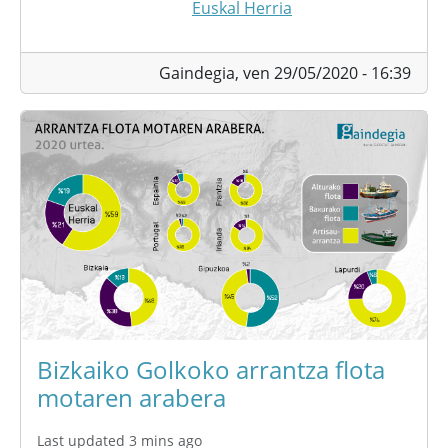
Euskal Herria
Gaindegia,
ven 29/05/2020 - 16:39
Bizkaiko Golkoko arrantza flota
motaren arabera
Last updated 3 mins ago