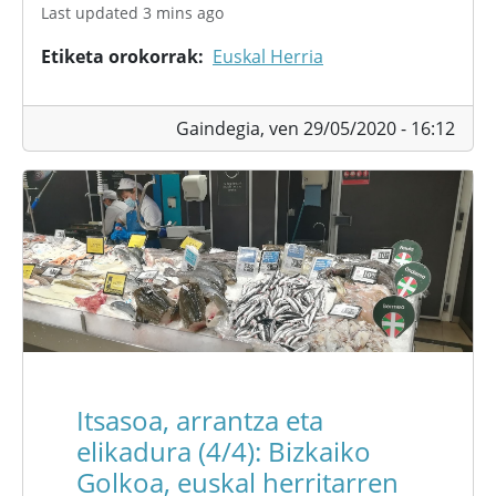
Last updated 3 mins ago
Etiketa orokorrak
Euskal Herria
Gaindegia,
ven 29/05/2020 - 16:12
Itsasoa, arrantza eta
elikadura (4/4): Bizkaiko
Golkoa, euskal herritarren