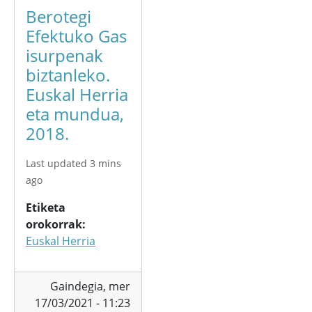
Berotegi
Efektuko Gas
isurpenak
biztanleko.
Euskal Herria
eta mundua,
2018.
Last updated 3 mins
ago
Etiketa
orokorrak
Euskal Herria
Gaindegia,
mer
17/03/2021 - 11:23