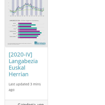
[2020-IV]
Langabezia
Euskal
Herrian
Last updated 3 mins
ago
Gaindegia,
ven