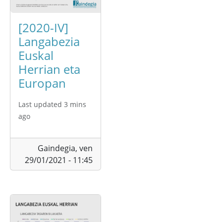
[2020-IV]
Langabezia
Euskal
Herrian eta
Europan
Last updated 3 mins
ago
Gaindegia,
ven
29/01/2021 - 11:45