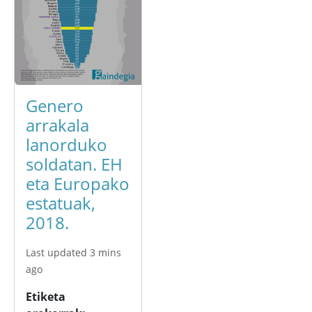
Genero
arrakala
lanorduko
soldatan. EH
eta Europako
estatuak,
2018.
Last updated 3 mins
ago
Etiketa