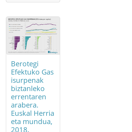
Berotegi
Efektuko Gas
isurpenak
biztanleko
errentaren
arabera.
Euskal Herria
eta mundua,
2018.