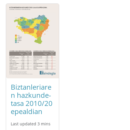
Biztanleriare
n hazkunde-
tasa 2010/20
epealdian
Last updated 3 mins