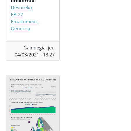
orokorrak
Desoreka
EB-27
Emakumeak
Generoa
Gaindegia,
jeu
04/03/2021 - 13:27