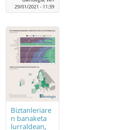
29/01/2021 - 11:39
Biztanleriare
n banaketa
lurraldean,