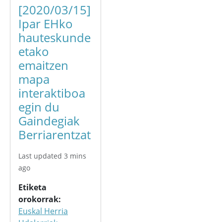
[2020/03/15]
Ipar EHko
hauteskunde
etako
emaitzen
mapa
interaktiboa
egin du
Gaindegiak
Berriarentzat
Last updated 3 mins
ago
Etiketa
orokorrak
Euskal Herria