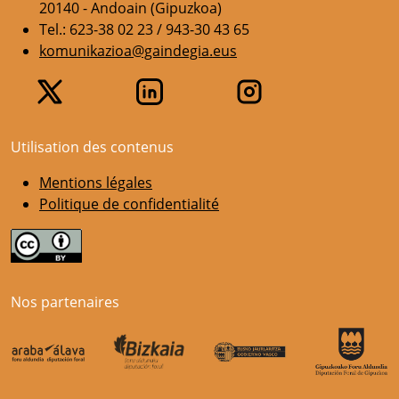
20140 - Andoain (Gipuzkoa)
Tel.: 623-38 02 23 / 943-30 43 65
komunikazioa@gaindegia.eus
Utilisation des contenus
Mentions légales
Politique de confidentialité
Nos partenaires