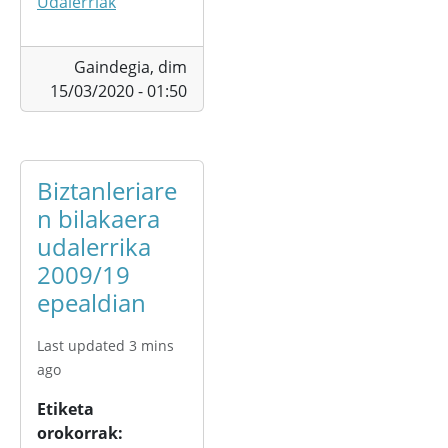
Udalerriak
Gaindegia,
dim
15/03/2020 - 01:50
Biztanleriare
n bilakaera
udalerrika
2009/19
epealdian
Last updated 3 mins
ago
Etiketa
orokorrak