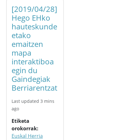
[2019/04/28]
Hego EHko
hauteskunde
etako
emaitzen
mapa
interaktiboa
egin du
Gaindegiak
Berriarentzat
Last updated 3 mins
ago
Etiketa
orokorrak
Euskal Herria