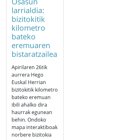
Osasun
larrialdia:
bizitokitik
kilometro
bateko
eremuaren
bistaratzailea
Apirilaren 26tik
aurrera Hego
Euskal Herrian
bizitokitik kilometro
bateko eremuan
ibili ahalko dira
haurrak egunean
behin. Ondoko
mapa interaktiboak
norbere bizitokia