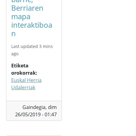
Berriaren
mapa
interaktiboa
n
Last updated 3 mins
ago
Etiketa
orokorrak
Euskal Herria
Udalerriak
Gaindegia,
dim
26/05/2019 - 01:47