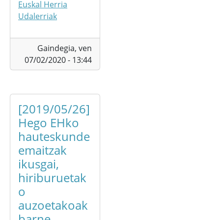
Euskal Herria
Udalerriak
Gaindegia,
ven
07/02/2020 - 13:44
[2019/05/26]
Hego EHko
hauteskunde
emaitzak
ikusgai,
hiriburuetak
o
auzoetakoak
barne,