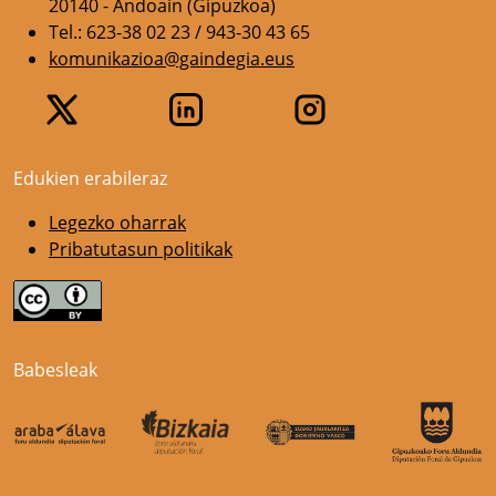
20140 - Andoain (Gipuzkoa)
Tel.: 623-38 02 23 / 943-30 43 65
komunikazioa@gaindegia.eus
Edukien erabileraz
Legezko oharrak
Pribatutasun politikak
Babesleak