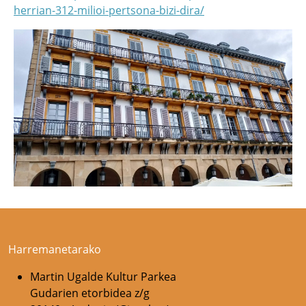
herrian-312-milioi-pertsona-bizi-dira/
Harremanetarako
Martin Ugalde Kultur Parkea
Gudarien etorbidea z/g