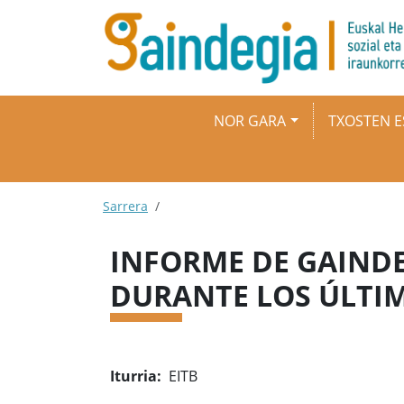
Skip to main content
Main navigation
NOR GARA
TXOSTEN E
Breadcrumb
Sarrera
INFORME DE GAINDE
DURANTE LOS ÚLTI
Iturria
EITB