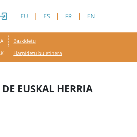
EU
ES
FR
EN
Secondary menu
KA
Bazkidetu
AK
Harpidetu buletinera
 DE EUSKAL HERRIA