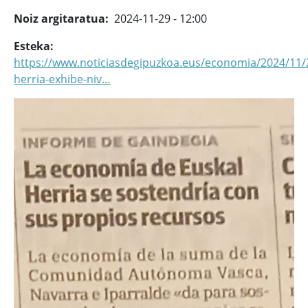
Noiz argitaratua
2024-11-29 - 12:00
Esteka
https://www.noticiasdegipuzkoa.eus/economia/2024/11/
herria-exhibe-niv…