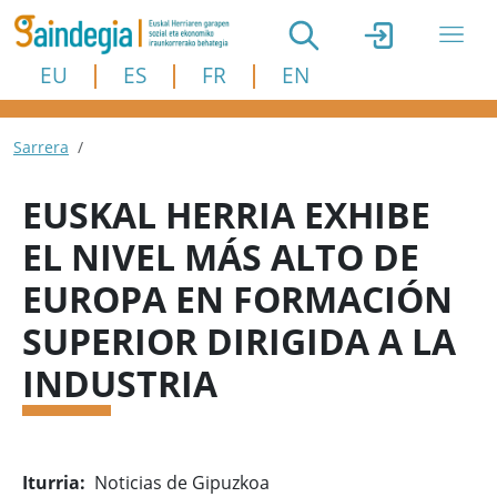
Skip to main content
EU
ES
FR
EN
Breadcrumb
Sarrera
EUSKAL HERRIA EXHIBE
EL NIVEL MÁS ALTO DE
EUROPA EN FORMACIÓN
SUPERIOR DIRIGIDA A LA
INDUSTRIA
Iturria
Noticias de Gipuzkoa