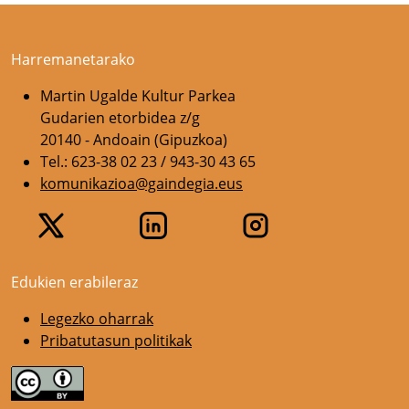
Harremanetarako
Martin Ugalde Kultur Parkea
Gudarien etorbidea z/g
20140 - Andoain (Gipuzkoa)
Tel.: 623-38 02 23 / 943-30 43 65
komunikazioa@gaindegia.eus
Edukien erabileraz
Legezko oharrak
Pribatutasun politikak