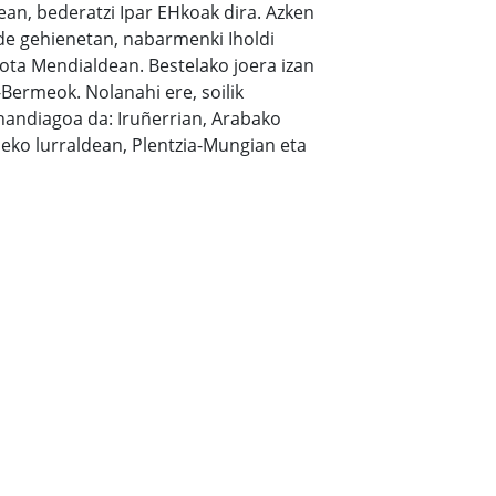
n, bederatzi Ipar EHkoak dira. Azken
e gehienetan, nabarmenki Iholdi
ota Mendialdean. Bestelako joera izan
-Bermeok. Nolanahi ere, soilik
handiagoa da: Iruñerrian, Arabako
eko lurraldean, Plentzia-Mungian eta