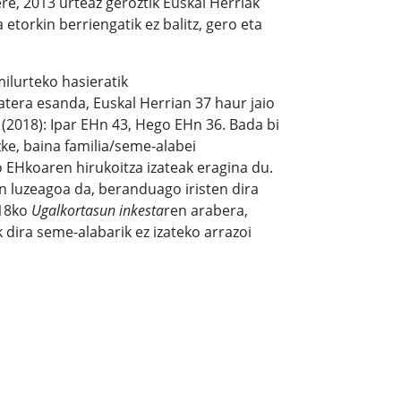
ere, 2013 urteaz geroztik Euskal Herriak
torkin berriengatik ez balitz, gero eta
milurteko hasieratik
batera esanda, Euskal Herrian 37 haur jaio
(2018): Ipar EHn 43, Hego EHn 36. Bada bi
zke, baina familia/seme-alabei
 EHkoaren hirukoitza izateak eragina du.
 luzeagoa da, beranduago iristen dira
018ko
Ugalkortasun inkesta
ren arabera,
ira seme-alabarik ez izateko arrazoi