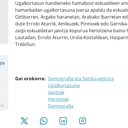
Ugalkortasun handieneko hamabost eskualdeen artea
hamarkadan ugalkortasuna joeraz apaldu da eskuald
Oztibarren, Argako haranetan, Arabako Ibarretan ed
dute Errobi Aturrik, Amikuzek, Pirinioek edo Gernika
zazpi eskualdetan jaiotza kopurua heriotzena baino 
Lautadan, Errobi Aturrin, Urola-Kostaldean, Hazparn
Trebiñun.
Gai orokorra
Demografia eta familia-egitura
Ugalkortasuna
Jaiotzak
Heriotzak
Demografia