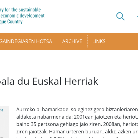
GAINDEGIAREN HOTSA
ARCHIVE
LINKS
ala du Euskal Herriak
Aurreko bi hamarkadei so eginez gero biztanleriaren
aldaketa nabarmena da: 2001ean jaiotzen eta heriotze
baino 35 pertsona gehiago jaio ziren. 2008an, heriotz
ziren jaiotzak. Hamar urteren buruan, aldiz, azken u