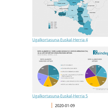
Ugalkortasuna-Euskal-Herria 4
Ugalkortasuna-Euskal-Herria 5
2020-01-09