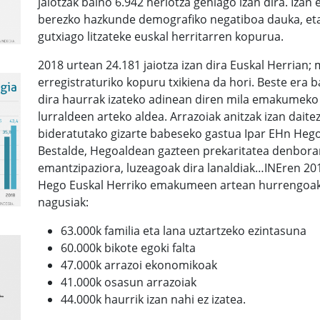
jaiotzak baino 6.942 heriotza gehiago izan dira. Izan 
berezko hazkunde demografiko negatiboa dauka, eta e
gutxiago litzateke euskal herritarren kopurua.
2018 urtean 24.181 jaiotza izan dira Euskal Herrian; 
erregistraturiko kopuru txikiena da hori. Beste era 
dira haurrak izateko adinean diren mila emakumeko 
lurraldeen arteko aldea. Arrazoiak anitzak izan daite
bideratutako gizarte babeseko gastua Ipar EHn Hego
Bestalde, Hegoaldean gazteen prekaritatea denboran
emantzipaziora, luzeagoak dira lanaldiak…INEren 2
Hego Euskal Herriko emakumeen artean hurrengoak d
nagusiak:
63.000k familia eta lana uztartzeko ezintasuna
60.000k bikote egoki falta
47.000k arrazoi ekonomikoak
41.000k osasun arrazoiak
44.000k haurrik izan nahi ez izatea.