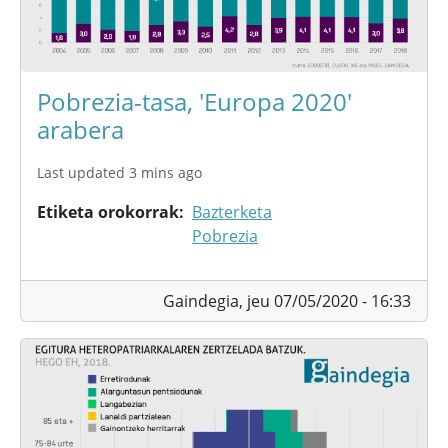
Pobrezia-tasa, 'Europa 2020'
arabera
Last updated 3 mins ago
Etiketa orokorrak
Bazterketa
Pobrezia
Gaindegia,
jeu 07/05/2020 - 16:33