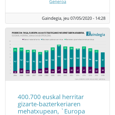
Generoa
Gaindegia,
jeu 07/05/2020 - 14:28
400.700 euskal herritar
gizarte-bazterkeriaren
mehatxupean, `Europa