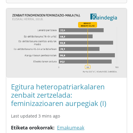
Egitura heteropatriarkalaren
zenbait zertzelada:
feminizazioaren aurpegiak (I)
Last updated 3 mins ago
Etiketa orokorrak
Emakumeak