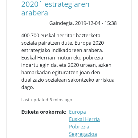
2020´ estrategiaren
arabera
Gaindegia,
2019-12-04 - 15:38
400.700 euskal herritar bazterketa
soziala pairatzen dute, Europa 2020
estrategiako indikadoreen arabera.
Euskal Herrian muturreko pobrezia
indartu egin da, eta 2020 urtean, azken
hamarkadan egituratzen joan den
dualizazio sozialean sakontzeko arriskua
dago.
Last updated 3 mins ago
Etiketa orokorrak
Europa
Euskal Herria
Pobrezia
Segregazioa