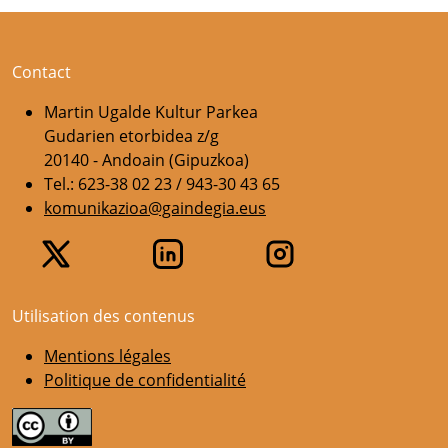
Contact
Martin Ugalde Kultur Parkea
Gudarien etorbidea z/g
20140 - Andoain (Gipuzkoa)
Tel.: 623-38 02 23 / 943-30 43 65
komunikazioa@gaindegia.eus
Utilisation des contenus
Mentions légales
Politique de confidentialité