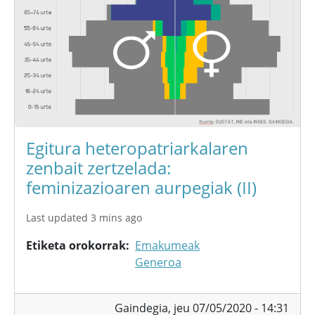
Egitura heteropatriarkalaren
zenbait zertzelada:
feminizazioaren aurpegiak (II)
Last updated 3 mins ago
Etiketa orokorrak
Emakumeak
Generoa
Gaindegia,
jeu 07/05/2020 - 14:31