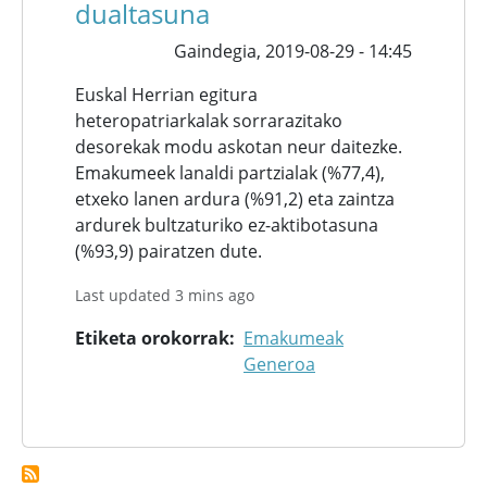
dualtasuna
Gaindegia,
2019-08-29 - 14:45
Euskal Herrian egitura
heteropatriarkalak sorrarazitako
desorekak modu askotan neur daitezke.
Emakumeek lanaldi partzialak (%77,4),
etxeko lanen ardura (%91,2) eta zaintza
ardurek bultzaturiko ez-aktibotasuna
(%93,9) pairatzen dute.
Last updated 3 mins ago
Etiketa orokorrak
Emakumeak
Generoa