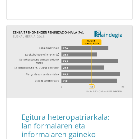
Egitura heteropatriarkala:
lan formalaren eta
informalaren gaineko