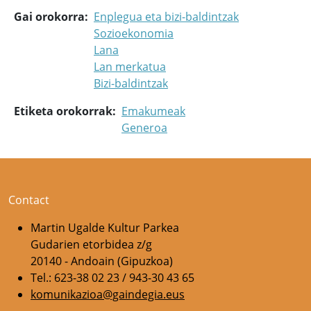
Gai orokorra
Enplegua eta bizi-baldintzak
Sozioekonomia
Lana
Lan merkatua
Bizi-baldintzak
Etiketa orokorrak
Emakumeak
Generoa
Contact
Martin Ugalde Kultur Parkea
Gudarien etorbidea z/g
20140 - Andoain (Gipuzkoa)
Tel.: 623-38 02 23 / 943-30 43 65
komunikazioa@gaindegia.eus