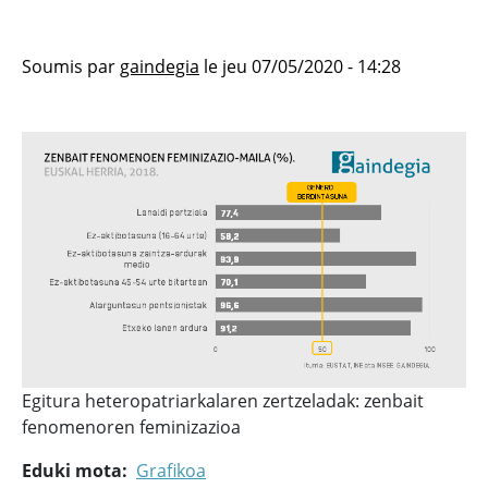
Soumis par
gaindegia
le
jeu 07/05/2020 - 14:28
Egitura heteropatriarkalaren zertzeladak: zenbait
fenomenoren feminizazioa
Eduki mota
Grafikoa