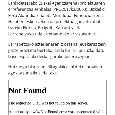
Lankidetzarako Euskal Agentziarena (proiektuaren
erreferentzia zenbakia: PRO2017k3/0003), Bizkaiko
Foru Aldundiarena eta Mundubat Fundazioarena.
Halaber, eskertzekoa da proiektua gauzatu ahal
izateko Elorrio, Errigoiti, Karrantza eta
Larrabetzuko udalek emandako erraztasunak.
Larrabetzuko azterlanaren txostena (euskaraz zein
gazteleraz) eta bertako landa lurrari buruzko datu
base espaziala deskargarako bisore azpian.
Hurrengo bisorean elikagaiak ekoizteko lursailen
egokitasuna ikusi daiteke.