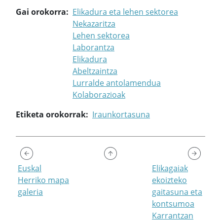
Gai orokorra
Elikadura eta lehen sektorea
Nekazaritza
Lehen sektorea
Laborantza
Elikadura
Abeltzaintza
Lurralde antolamendua
Kolaborazioak
Etiketa orokorrak
Iraunkortasuna
Euskal
Elikagaiak
Herriko mapa
ekoizteko
galeria
gaitasuna eta
kontsumoa
Karrantzan