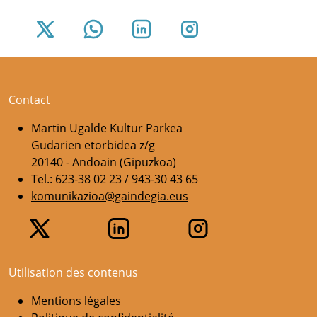
Contact
Martin Ugalde Kultur Parkea
Gudarien etorbidea z/g
20140 - Andoain (Gipuzkoa)
Tel.: 623-38 02 23 / 943-30 43 65
komunikazioa@gaindegia.eus
Utilisation des contenus
Mentions légales