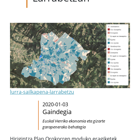
lurra-sailkapena-larrabetzu
2020-01-03
Gaindegia
Euskal Herriko ekonomia eta gizarte
garapenerako behategia
Hirigintza Plan Orokorren moduko eragiketek