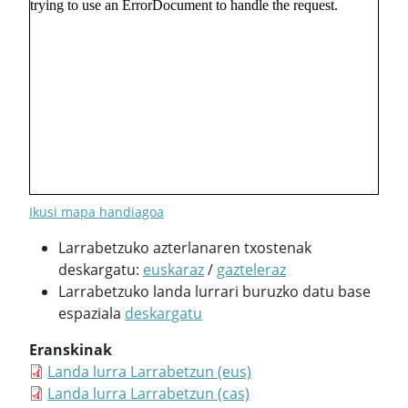
Ikusi mapa handiagoa
Larrabetzuko azterlanaren txostenak
deskargatu:
euskaraz
/
gazteleraz
Larrabetzuko landa lurrari buruzko datu base
espaziala
deskargatu
Eranskinak
Landa lurra Larrabetzun (eus)
Landa lurra Larrabetzun (cas)