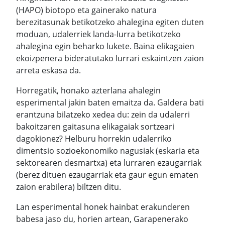
(HAPO) biotopo eta gainerako natura
berezitasunak betikotzeko ahalegina egiten duten
moduan, udalerriek landa-lurra betikotzeko
ahalegina egin beharko lukete. Baina elikagaien
ekoizpenera bideratutako lurrari eskaintzen zaion
arreta eskasa da.
Horregatik, honako azterlana ahalegin
esperimental jakin baten emaitza da. Galdera bati
erantzuna bilatzeko xedea du: zein da udalerri
bakoitzaren gaitasuna elikagaiak sortzeari
dagokionez? Helburu horrekin udalerriko
dimentsio sozioekonomiko nagusiak (eskaria eta
sektorearen desmartxa) eta lurraren ezaugarriak
(berez dituen ezaugarriak eta gaur egun ematen
zaion erabilera) biltzen ditu.
Lan esperimental honek hainbat erakunderen
babesa jaso du, horien artean, Garapenerako