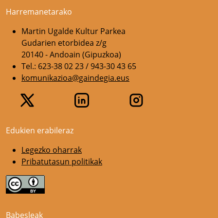
Harremanetarako
Martin Ugalde Kultur Parkea
Gudarien etorbidea z/g
20140 - Andoain (Gipuzkoa)
Tel.: 623-38 02 23 / 943-30 43 65
komunikazioa@gaindegia.eus
Edukien erabileraz
Legezko oharrak
Pribatutasun politikak
Babesleak