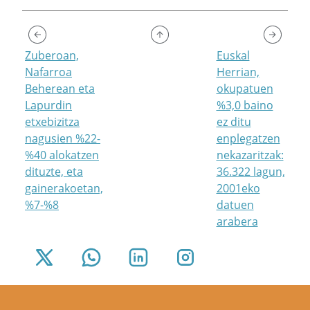
Zuberoan,
Euskal
Nafarroa
Herrian,
Beherean eta
okupatuen
Lapurdin
%3,0 baino
etxebizitza
ez ditu
nagusien %22-
enplegatzen
%40 alokatzen
nekazaritzak:
dituzte, eta
36.322 lagun,
gainerakoetan,
2001eko
%7-%8
datuen
arabera