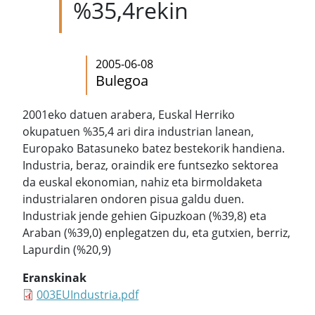
%35,4rekin
2005-06-08
Bulegoa
2001eko datuen arabera, Euskal Herriko
okupatuen %35,4 ari dira industrian lanean,
Europako Batasuneko batez bestekorik handiena.
Industria, beraz, oraindik ere funtsezko sektorea
da euskal ekonomian, nahiz eta birmoldaketa
industrialaren ondoren pisua galdu duen.
Industriak jende gehien Gipuzkoan (%39,8) eta
Araban (%39,0) enplegatzen du, eta gutxien, berriz,
Lapurdin (%20,9)
Eranskinak
003EUIndustria.pdf