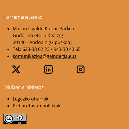
Harremanetarako
Martin Ugalde Kultur Parkea
Gudarien etorbidea z/g
20140 - Andoain (Gipuzkoa)
Tel.: 623-38 02 23 / 943-30 43 65
komunikazioa@gaindegia.eus
Edukien erabileraz
Legezko oharrak
Pribatutasun politikak