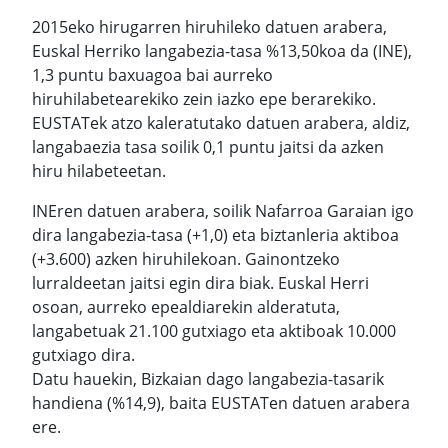
2015eko hirugarren hiruhileko datuen arabera,
Euskal Herriko langabezia-tasa %13,50koa da (INE),
1,3 puntu baxuagoa bai aurreko
hiruhilabetearekiko zein iazko epe berarekiko.
EUSTATek atzo kaleratutako datuen arabera, aldiz,
langabaezia tasa soilik 0,1 puntu jaitsi da azken
hiru hilabeteetan.
INEren datuen arabera, soilik Nafarroa Garaian igo
dira langabezia-tasa (+1,0) eta biztanleria aktiboa
(+3.600) azken hiruhilekoan. Gainontzeko
lurraldeetan jaitsi egin dira biak. Euskal Herri
osoan, aurreko epealdiarekin alderatuta,
langabetuak 21.100 gutxiago eta aktiboak 10.000
gutxiago dira.
Datu hauekin, Bizkaian dago langabezia-tasarik
handiena (%14,9), baita EUSTATen datuen arabera
ere.