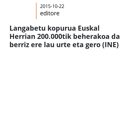
2015-10-22
editore
Langabetu kopurua Euskal
Herrian 200.000tik beherakoa da
berriz ere lau urte eta gero (INE)