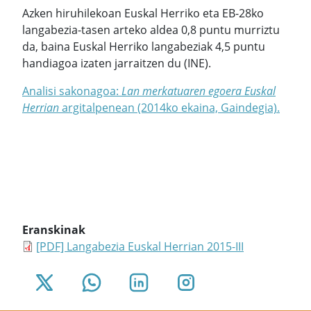
Azken hiruhilekoan Euskal Herriko eta EB-28ko
langabezia-tasen arteko aldea 0,8 puntu murriztu
da, baina Euskal Herriko langabeziak 4,5 puntu
handiagoa izaten jarraitzen du (INE).
Analisi sakonagoa:
Lan merkatuaren egoera Euskal
Herrian
argitalpenean (2014ko ekaina, Gaindegia).
Eranskinak
[PDF] Langabezia Euskal Herrian 2015-III