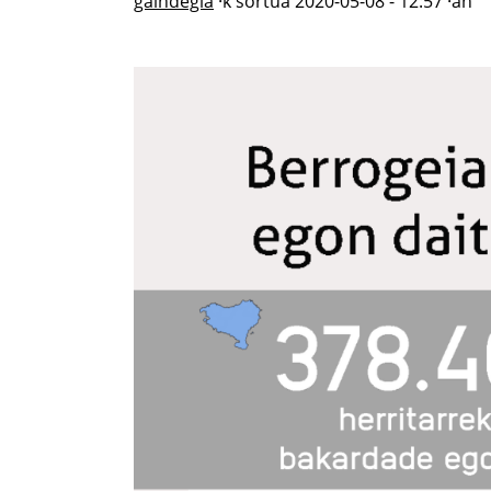
gaindegia
·k sortua
2020-05-08 - 12:57
·an