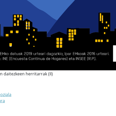
daitezkeen herritarrak (II)
oziala
ura