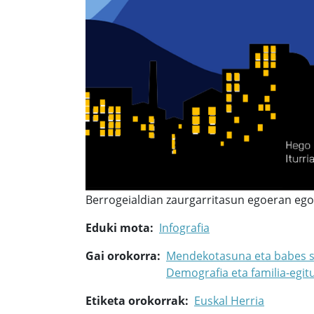
Berrogeialdian zaurgarritasun egoeran egon 
Eduki mota
Infografia
Gai orokorra
Mendekotasuna eta babes s
Demografia eta familia-egit
Etiketa orokorrak
Euskal Herria