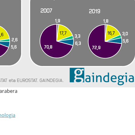
 arabera
nologia