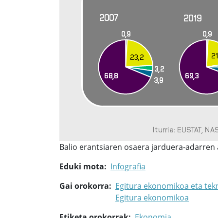
Balio erantsiaren osaera jarduera-adarren
Eduki mota
Infografia
Gai orokorra
Egitura ekonomikoa eta tek
Egitura ekonomikoa
Etiketa orokorrak
Ekonomia