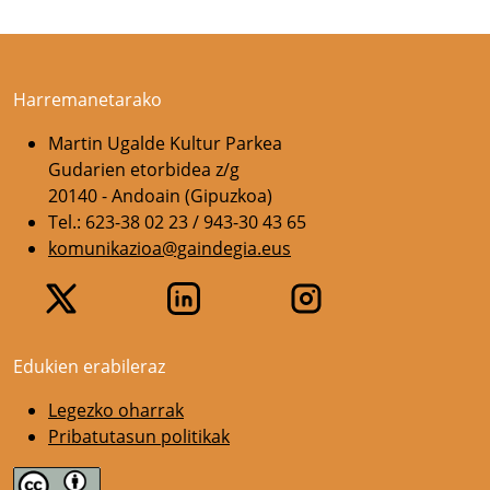
Harremanetarako
Martin Ugalde Kultur Parkea
Gudarien etorbidea z/g
20140 - Andoain (Gipuzkoa)
Tel.: 623-38 02 23 / 943-30 43 65
komunikazioa@gaindegia.eus
Edukien erabileraz
Legezko oharrak
Pribatutasun politikak