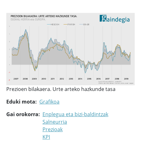
Prezioen bilakaera. Urte arteko hazkunde tasa
Eduki mota
Grafikoa
Gai orokorra
Enplegua eta bizi-baldintzak
Salneurria
Prezioak
KPI