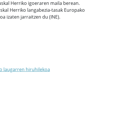
uskal Herriko igoeraren maila berean.
Euskal Herriko langabezia-tasak Europako
 izaten jarraitzen du (INE).
o laugarren hiruhilekoa