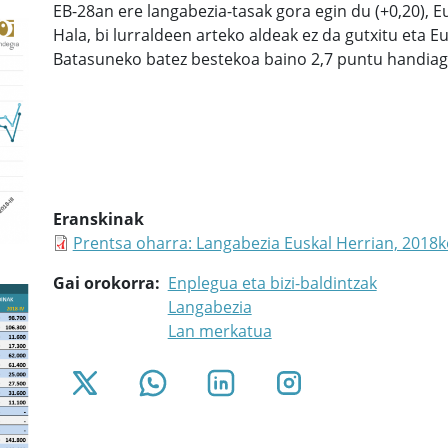
EB-28an ere langabezia-tasak gora egin du (+0,20), E
Hala, bi lurraldeen arteko aldeak ez da gutxitu eta 
Batasuneko batez bestekoa baino 2,7 puntu handiagoa
Eranskinak
Prentsa oharra: Langabezia Euskal Herrian, 2018k
Gai orokorra
Enplegua eta bizi-baldintzak
Langabezia
Lan merkatua