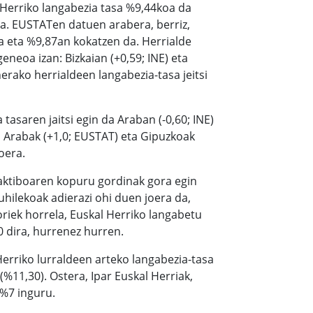
 Herriko langabezia tasa %9,44koa da
oa. EUSTATen datuen arabera, berriz,
a eta %9,87an kokatzen da. Herrialde
neoa izan: Bizkaian (+0,59; INE) eta
erako herrialdeen langabezia-tasa jeitsi
asaren jaitsi egin da Araban (-0,60; INE)
, Arabak (+1,0; EUSTAT) eta Gipuzkoak
oera.
 aktiboaren kopuru gordinak gora egin
uhilekoak adierazi ohi duen joera da,
riek horrela, Euskal Herriko langabetu
0 dira, hurrenez hurren.
Herriko lurraldeen arteko langabezia-tasa
%11,30). Ostera, Ipar Euskal Herriak,
 %7 inguru.