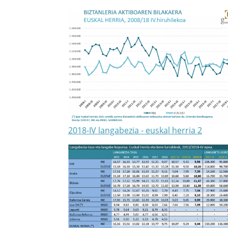
2018-IV langabezia - euskal herria 2