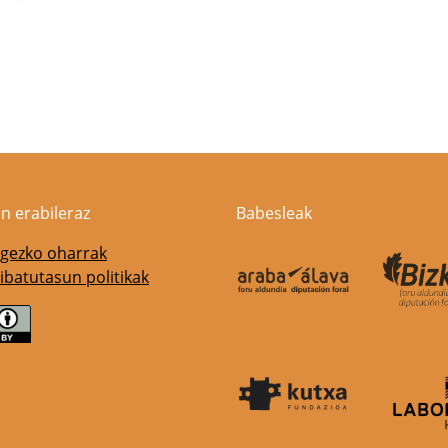
n erabileraz
Babesleak
gezko oharrak
ibatutasun politikak