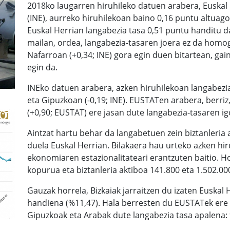
2018ko laugarren hiruhileko datuen arabera, Euskal
(INE), aurreko hiruhilekoan baino 0,16 puntu altuag
Euskal Herrian langabezia tasa 0,51 puntu handitu d
mailan, ordea, langabezia-tasaren joera ez da homoge
Nafarroan (+0,34; INE) gora egin duen bitartean, gain
egin da.
INEko datuen arabera, azken hiruhilekoan langabezia t
eta Gipuzkoan (-0,19; INE). EUSTATen arabera, berriz
(+0,90; EUSTAT) ere jasan dute langabezia-tasaren ig
Aintzat hartu behar da langabetuen zein biztanleria
duela Euskal Herrian. Bilakaera hau urteko azken hir
ekonomiaren estazionalitateari erantzuten baitio. Ho
kopurua eta biztanleria aktiboa 141.800 eta 1.502.00
Gauzak horrela, Bizkaiak jarraitzen du izaten Euskal 
handiena (%11,47). Hala berresten du EUSTATek ere (
Gipuzkoak eta Arabak dute langabezia tasa apalena: