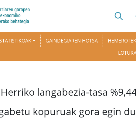
STATISTIKOAK
GAINDEGIAREN HOTSA
HEMEROTE
LOTUR
 Herriko langabezia-tasa %9,44
ngabetu kopuruak gora egin du