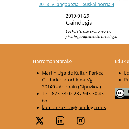
2018-IV langabezia - euskal herria 4
2019-01-29
Gaindegia
Euskal Herriko ekonomia eta
gizarte garapenerako behategia
Harremanetarako
Edukie
Martin Ugalde Kultur Parkea
Le
Gudarien etorbidea z/g
Pr
20140 - Andoain (Gipuzkoa)
Tel.: 623-38 02 23 / 943-30 43
65
komunikazioa@gaindegia.eus