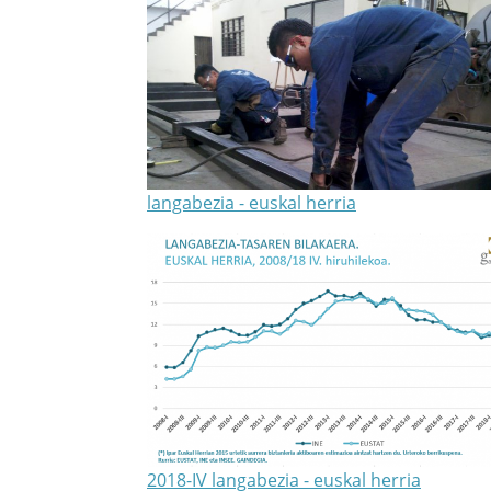
langabezia - euskal herria
2018-IV langabezia - euskal herria