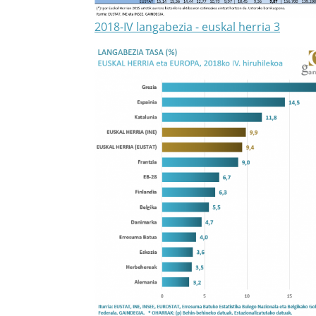
2018-IV langabezia - euskal herria 3