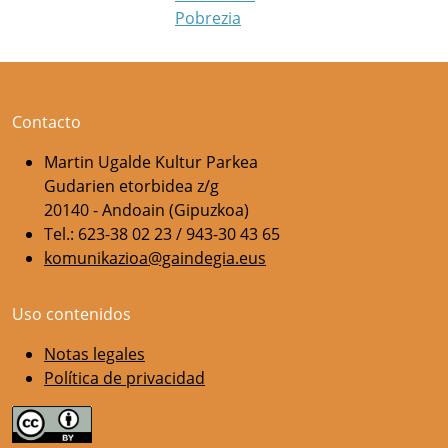
Pobrezia
Contacto
Martin Ugalde Kultur Parkea
Gudarien etorbidea z/g
20140 - Andoain (Gipuzkoa)
Tel.: 623-38 02 23 / 943-30 43 65
komunikazioa@gaindegia.eus
Uso contenidos
Notas legales
Política de privacidad