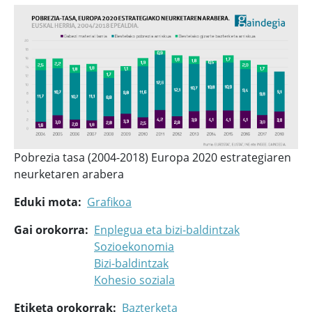
Pobrezia tasa (2004-2018) Europa 2020 estrategiaren
neurketaren arabera
Eduki mota
Grafikoa
Gai orokorra
Enplegua eta bizi-baldintzak
Sozioekonomia
Bizi-baldintzak
Kohesio soziala
Etiketa orokorrak
Bazterketa