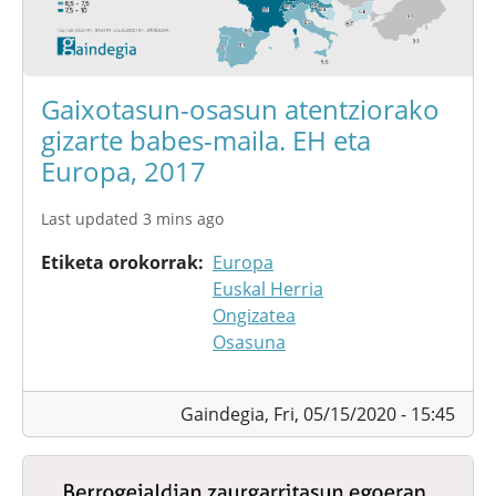
Gaixotasun-osasun atentziorako
gizarte babes-maila. EH eta
Europa, 2017
Last updated 3 mins ago
Etiketa orokorrak
Europa
Euskal Herria
Ongizatea
Osasuna
Gaindegia,
Fri, 05/15/2020 - 15:45