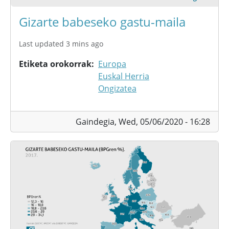
Gizarte babeseko gastu-maila
Last updated 3 mins ago
Etiketa orokorrak
Europa
Euskal Herria
Ongizatea
Gaindegia,
Wed, 05/06/2020 - 16:28