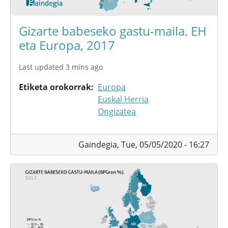
Gizarte babeseko gastu-maila. EH
eta Europa, 2017
Last updated 3 mins ago
Etiketa orokorrak
Europa
Euskal Herria
Ongizatea
Gaindegia,
Tue, 05/05/2020 - 16:27