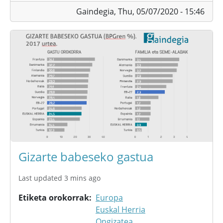
Gaindegia,
Thu, 05/07/2020 - 15:46
Gizarte babeseko gastua
Last updated 3 mins ago
Etiketa orokorrak
Europa
Euskal Herria
Ongizatea