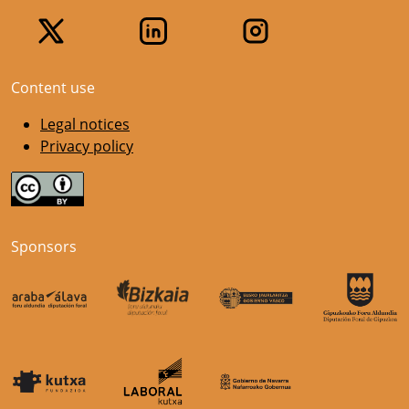
Content use
Legal notices
Privacy policy
Sponsors