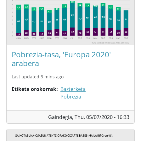
Pobrezia-tasa, 'Europa 2020'
arabera
Last updated 3 mins ago
Etiketa orokorrak
Bazterketa
Pobrezia
Gaindegia,
Thu, 05/07/2020 - 16:33