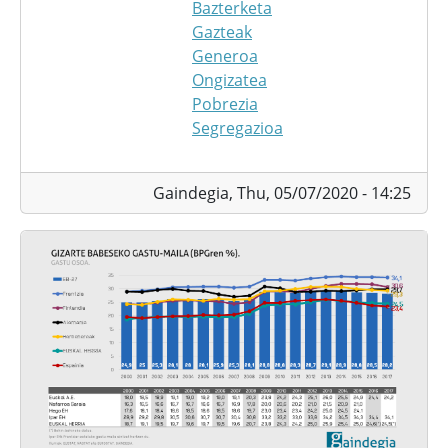
Bazterketa
Gazteak
Generoa
Ongizatea
Pobrezia
Segregazioa
Gaindegia,
Thu, 05/07/2020 - 14:25