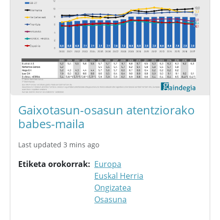
Gaixotasun-osasun atentziorako
babes-maila
Last updated 3 mins ago
Etiketa orokorrak
Europa
Euskal Herria
Ongizatea
Osasuna