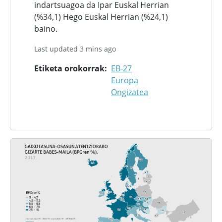
indartsuagoa da Ipar Euskal Herrian
(%34,1) Hego Euskal Herrian (%24,1)
baino.
Last updated 3 mins ago
Etiketa orokorrak
EB-27
Europa
Ongizatea