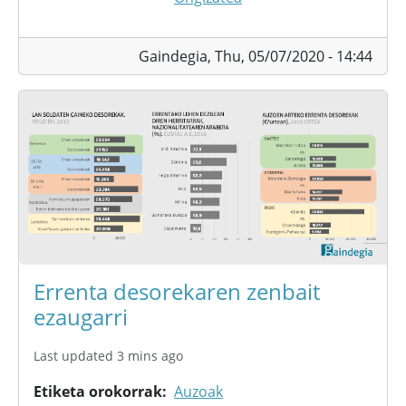
Gaindegia,
Thu, 05/07/2020 - 14:44
Errenta desorekaren zenbait
ezaugarri
Last updated 3 mins ago
Etiketa orokorrak
Auzoak