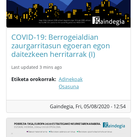
COVID-19: Berrogeialdian
zaurgarritasun egoeran egon
daitezkeen herritarrak (I)
Last updated 3 mins ago
Etiketa orokorrak
Adinekoak
Osasuna
Gaindegia,
Fri, 05/08/2020 - 12:54