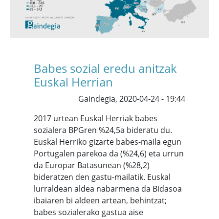
Babes sozial eredu anitzak
Euskal Herrian
Gaindegia,
2020-04-24 - 19:44
2017 urtean Euskal Herriak babes
sozialera BPGren %24,5a bideratu du.
Euskal Herriko gizarte babes-maila egun
Portugalen parekoa da (%24,6) eta urrun
da Europar Batasunean (%28,2)
bideratzen den gastu-mailatik. Euskal
lurraldean aldea nabarmena da Bidasoa
ibaiaren bi aldeen artean, behintzat;
babes sozialerako gastua aise