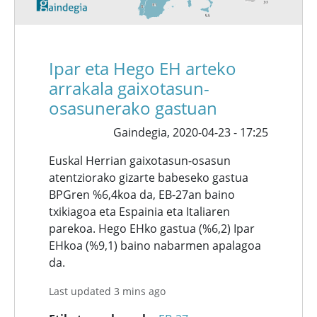
Ipar eta Hego EH arteko
arrakala gaixotasun-
osasunerako gastuan
Gaindegia,
2020-04-23 - 17:25
Euskal Herrian gaixotasun-osasun
atentziorako gizarte babeseko gastua
BPGren %6,4koa da, EB-27an baino
txikiagoa eta Espainia eta Italiaren
parekoa. Hego EHko gastua (%6,2) Ipar
EHkoa (%9,1) baino nabarmen apalagoa
da.
Last updated 3 mins ago