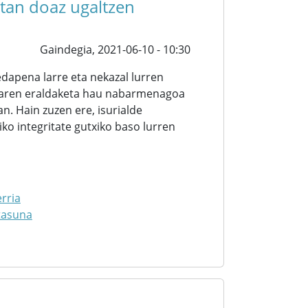
etan doaz ugaltzen
Gaindegia,
2021-06-10 - 10:30
apena larre eta nekazal lurren
saiaren eraldaketa hau nabarmenagoa
an. Hain zuzen ere, isurialde
o integritate gutxiko baso lurren
rria
tasuna