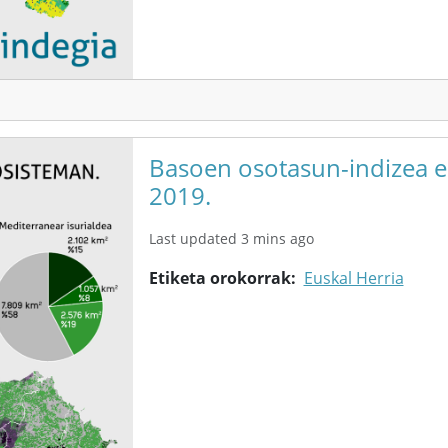
Basoen osotasun-indizea e
2019.
Last updated 3 mins ago
Etiketa orokorrak
Euskal Herria