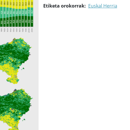
Etiketa orokorrak
Euskal Herria