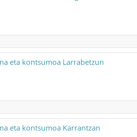
suna eta kontsumoa Larrabetzun
suna eta kontsumoa Karrantzan