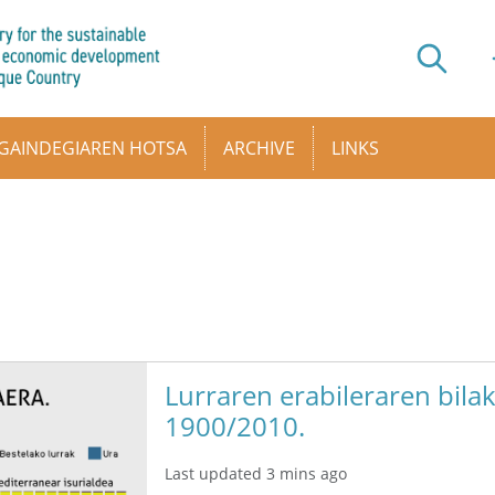
GAINDEGIAREN HOTSA
ARCHIVE
LINKS
Lurraren erabileraren bilak
1900/2010.
Last updated 3 mins ago