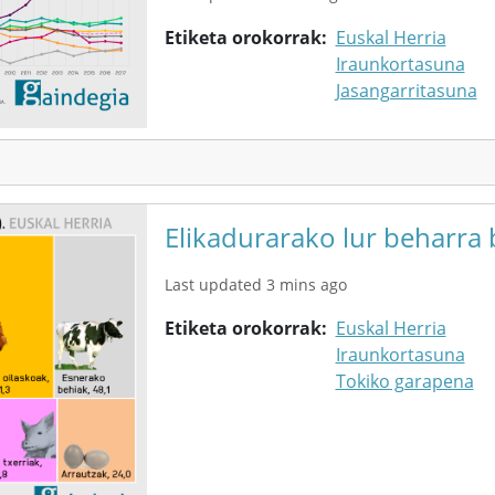
Etiketa orokorrak
Euskal Herria
Iraunkortasuna
Jasangarritasuna
Elikadurarako lur beharra 
Last updated 3 mins ago
Etiketa orokorrak
Euskal Herria
Iraunkortasuna
Tokiko garapena