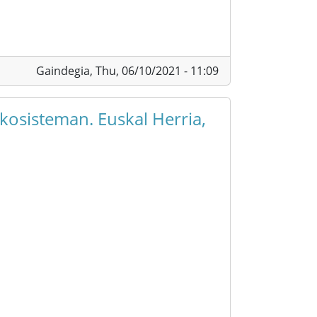
Gaindegia,
Thu, 06/10/2021 - 11:09
kosisteman. Euskal Herria,