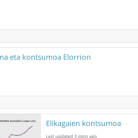
una eta kontsumoa Elorrion
Elikagaien kontsumoa
Last updated 3 mins ago