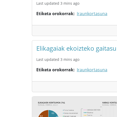
Last updated 3 mins ago
Etiketa orokorrak
Iraunkortasuna
Elikagaiak ekoizteko gaitas
Last updated 3 mins ago
Etiketa orokorrak
Iraunkortasuna