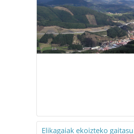
Elikagaiak ekoizteko gaitas