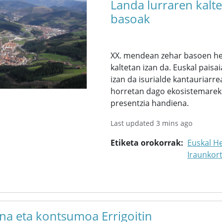
Landa lurraren kalt
basoak
XX. mendean zehar basoen hed
kaltetan izan da. Euskal pai
izan da isurialde kantauriarre
horretan dago ekosistemarekik
presentzia handiena.
Last updated 3 mins ago
Etiketa orokorrak
Euskal He
Iraunkor
una eta kontsumoa Errigoitin