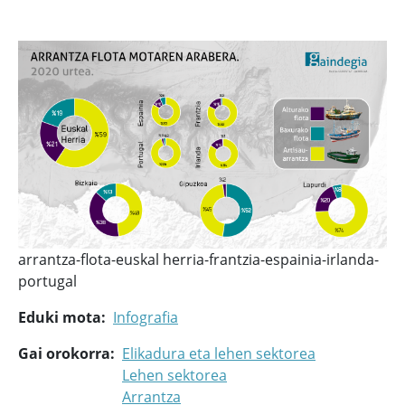
arrantza-flota-euskal herria-frantzia-espainia-irlanda-
portugal
Eduki mota
Infografia
Gai orokorra
Elikadura eta lehen sektorea
Lehen sektorea
Arrantza