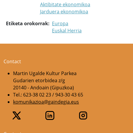
Aktibitate ekonomikoa
Jarduera ekonomikoa
Etiketa orokorrak
Europa
Euskal Herria
Contact
Martin Ugalde Kultur Parkea
Gudarien etorbidea z/g
20140 - Andoain (Gipuzkoa)
Tel.: 623-38 02 23 / 943-30 43 65
komunikazioa@gaindegia.eus