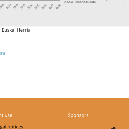
o Euskal Herria
ura
nt use
Sponsors
gal notices