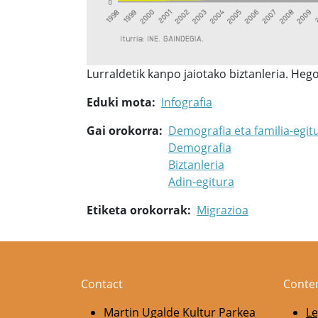
Lurraldetik kanpo jaiotako biztanleria. Heg
Eduki mota
Infografia
Gai orokorra
Demografia eta familia-egit
Demografia
Biztanleria
Adin-egitura
Etiketa orokorrak
Migrazioa
Contact
Conte
Martin Ugalde Kultur Parkea
Le