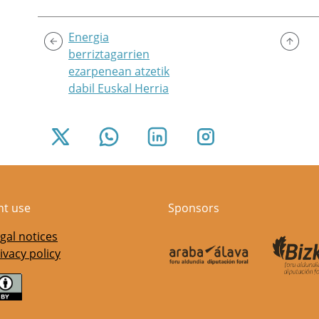
Energia
berriztagarrien
ezarpenean atzetik
dabil Euskal Herria
nt use
Sponsors
gal notices
ivacy policy