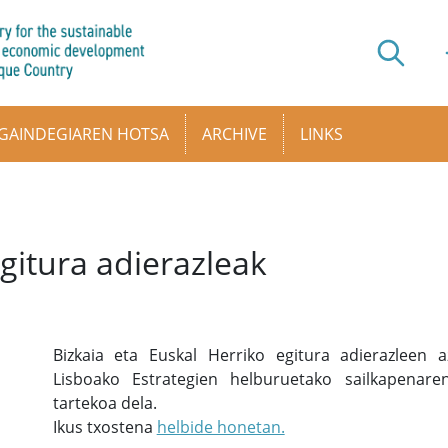
GAINDEGIAREN HOTSA
ARCHIVE
LINKS
gitura adierazleak
Bizkaia eta Euskal Herriko egitura adierazleen 
Lisboako Estrategien helburuetako sailkapenar
tartekoa dela.
Ikus txostena
helbide honetan.