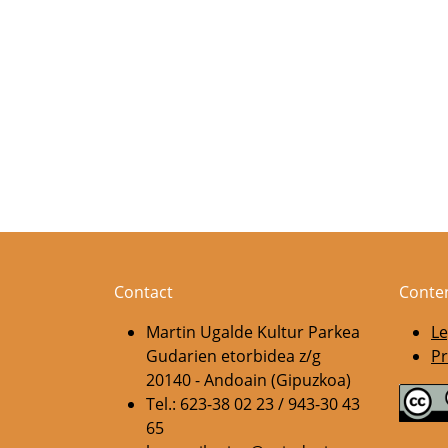
Contact
Conte
Martin Ugalde Kultur Parkea
Le
Gudarien etorbidea z/g
Pr
20140 - Andoain (Gipuzkoa)
Tel.: 623-38 02 23 / 943-30 43
65