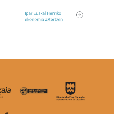
Ipar Euskal Herriko
ekonomia aztertzen