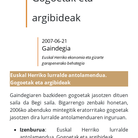
argibideak
2007-06-21
Gaindegia
Euskal Herriko ekonomia eta gizarte
garapenerako behategia
Euskal Herriko lurralde antolamendua.
Gogoetak eta argibideak
Gaindegiaren bazkideen gogoetak jasotzen dituen
saila da Begi saila. Bigarrengo zenbaki honetan,
2006ko abenduko mintegitik eratorritako gogoetak
jasotzen dira lurralde antolamenduaren inguruan.
Izenburua
: Euskal Herriko lurralde
antolamendua. Gogoetak eta argibideak