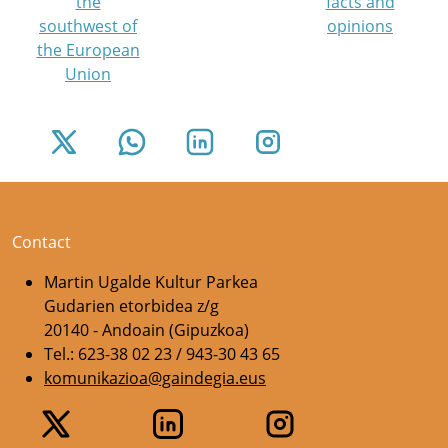
the
facts and
southwest of
opinions
the European
Union
Contact
Martin Ugalde Kultur Parkea
Gudarien etorbidea z/g
20140 - Andoain (Gipuzkoa)
Tel.: 623-38 02 23 / 943-30 43 65
komunikazioa@gaindegia.eus