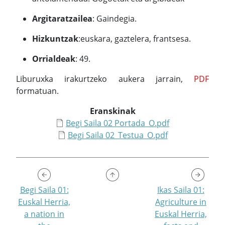
Argitaratzailea
: Gaindegia.
Hizkuntzak
:euskara, gaztelera, frantsesa.
Orrialdeak
: 49.
Liburuxka irakurtzeko aukera jarrain,
PDF
formatuan.
Eranskinak
Begi Saila 02 Portada_O.pdf
Begi Saila 02_Testua_O.pdf
Begi Saila 01:
Ikas Saila 01:
Euskal Herria,
Agriculture in
a nation in
Euskal Herria,